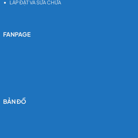
LẮP ĐẶT VÀ SỬA CHỮA
FANPAGE
BẢN ĐỒ