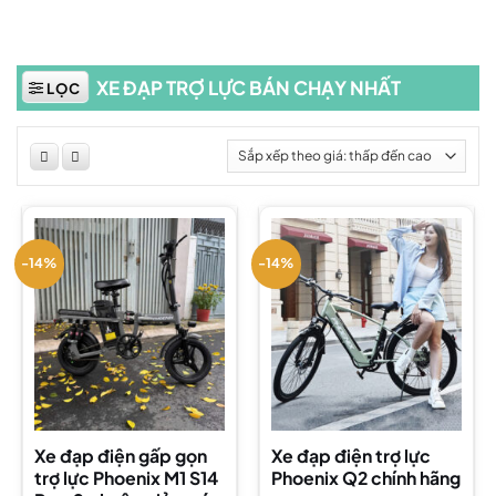
XE ĐẠP TRỢ LỰC BÁN CHẠY NHẤT
LỌC
-14%
-14%
Xe đạp điện gấp gọn
Xe đạp điện trợ lực
trợ lực Phoenix M1 S14
Phoenix Q2 chính hãng