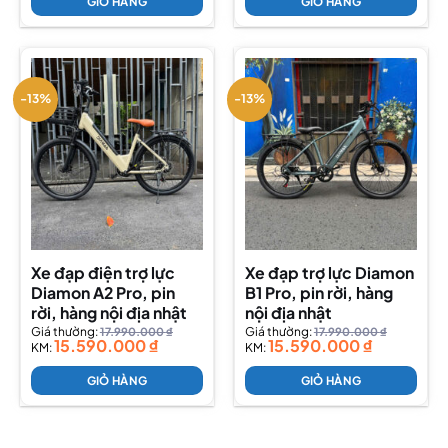
GIỎ HÀNG
GIỎ HÀNG
-13%
-13%
Xe đạp điện trợ lực
Xe đạp trợ lực Diamon
Diamon A2 Pro, pin
B1 Pro, pin rời, hàng
rời, hàng nội địa nhật
nội địa nhật
Giá thường:
17.990.000
₫
Giá thường:
17.990.000
₫
15.590.000
₫
15.590.000
₫
KM:
KM:
GIỎ HÀNG
GIỎ HÀNG