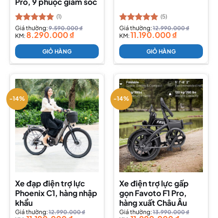
Pro, 9 phuộc giảm sóc
(1)
(5)
Được xếp
Giá thường:
9.590.000
₫
Được xếp
Giá thường:
12.990.000
₫
8.290.000
₫
11.190.000
₫
hạng
KM:
5.00
hạng
KM:
5.00
5 sao
5 sao
GIỎ HÀNG
GIỎ HÀNG
-14%
-14%
Xe đạp điện trợ lực
Xe điện trợ lực gấp
Phoenix C1, hàng nhập
gọn Favoto F1 Pro,
khẩu
hàng xuất Châu Âu
Giá thường:
12.990.000
₫
Giá thường:
13.990.000
₫