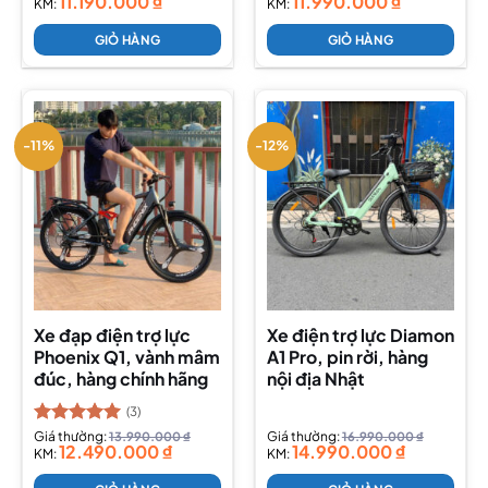
11.190.000
₫
11.990.000
₫
KM:
KM:
GIỎ HÀNG
GIỎ HÀNG
-11%
-12%
Xe đạp điện trợ lực
Xe điện trợ lực Diamon
Phoenix Q1, vành mâm
A1 Pro, pin rời, hàng
đúc, hàng chính hãng
nội địa Nhật
(3)
Được xếp
Giá thường:
13.990.000
₫
Giá thường:
16.990.000
₫
12.490.000
₫
14.990.000
₫
hạng
KM:
5.00
KM:
5 sao