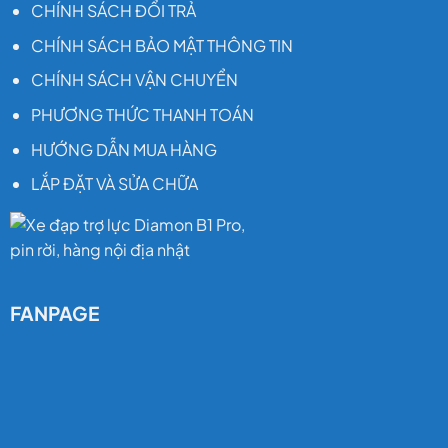
CHÍNH SÁCH ĐỔI TRẢ
CHÍNH SÁCH BẢO MẬT THÔNG TIN
CHÍNH SÁCH VẬN CHUYỂN
PHƯƠNG THỨC THANH TOÁN
HƯỚNG DẪN MUA HÀNG
LẮP ĐẶT VÀ SỬA CHỮA
FANPAGE