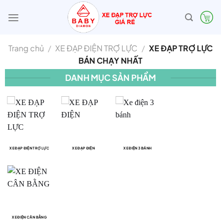
Bỏ
qua
nội
dung
Trang chủ
/
XE ĐẠP ĐIỆN TRỢ LỰC
/
XE ĐẠP TRỢ LỰC
BÁN CHẠY NHẤT
DANH MỤC SẢN PHẨM
XE ĐẠP ĐIỆN TRỢ LỰC
XE ĐẠP ĐIỆN
XE ĐIỆN 3 BÁNH
XE ĐIỆN CÂN BẰNG