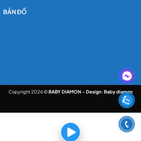
BẢN ĐỒ
Copyright 2026 ©
BABY DIAMON - Design:
Baby diamon