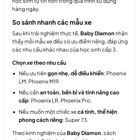
học sinh tự tin hơn trong quá trình sử dụng
hàng ngày.
So sánh nhanh các mẫu xe
Sau khi trải nghiệm thực tế,
Baby Diamon
nhận
thấy mỗi mẫu xe đều có ưu điểm riêng, đáp ứng
các nhu cầu khác nhau của học sinh cấp 3.
Chọn xe theo nhu cầu
Nếu ưu tiên
gọn nhẹ, dễ điều khiển
: Phoenix
LM, Phoenix M19.
Nếu cần
an toàn, bền bỉ và tính năng cao
cấp
: Phoenix LR, Phoenix Pro.
Nếu muốn một chiếc xe
cá tính, thể hiện
phong cách riêng
: Super 73.
Theo kinh nghiệm của
Baby Diamon
, cách