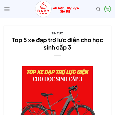
Bỏ
qua
nội
dung
TIN TỨC
Top 5 xe đạp trợ lực điện cho học
sinh cấp 3