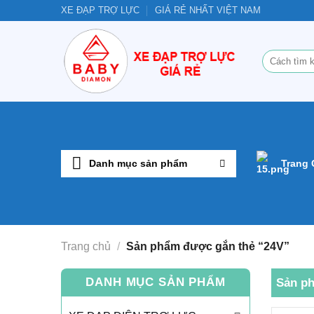
Bỏ
XE ĐẠP TRỢ LỰC
GIÁ RẺ NHẤT VIỆT NAM
qua
nội
Tìm
dung
kiếm:
Danh mục sản phẩm
Trang
Trang chủ
/
Sản phẩm được gắn thẻ “24V”
DANH MỤC SẢN PHẨM
Sản ph