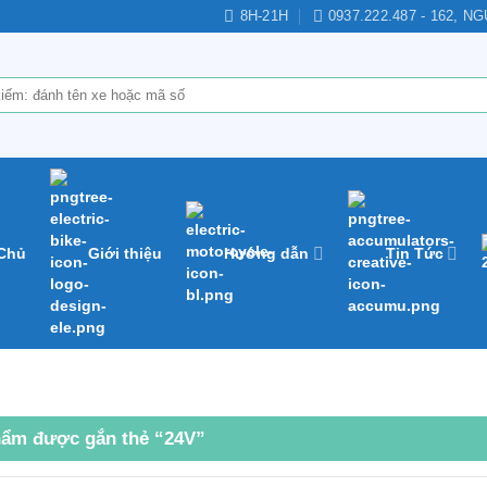
8H-21H
0937.222.487 - 162,
 Chủ
Giới thiệu
Hướng dẫn
Tin Tức
ẩm được gắn thẻ “24V”