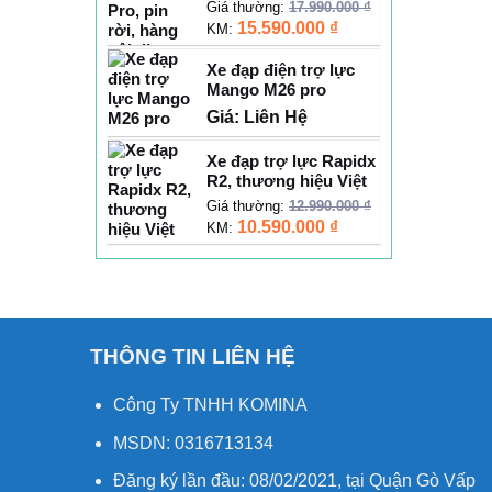
Giá thường:
17.990.000
₫
15.590.000
₫
KM:
Xe đạp điện trợ lực
Mango M26 pro
Giá: Liên Hệ
Xe đạp trợ lực Rapidx
R2, thương hiệu Việt
Giá thường:
12.990.000
₫
10.590.000
₫
KM:
THÔNG TIN LIÊN HỆ
Công Ty TNHH KOMINA
MSDN: 0316713134
Đăng ký lần đầu: 08/02/2021, tại Quận Gò Vấp