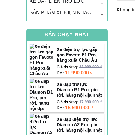
XE ĐẠP ĐIỆN TRỢ LỰC
Không tì
SẢN PHẨM XE ĐIỆN KHÁC
BÁN CHẠY NHẤT
Xe điện trợ lực gấp
gọn Favoto F1 Pro,
hàng xuất Châu Âu
Giá thường:
13.990.000
₫
11.990.000
₫
KM:
Xe đạp trợ lực
Diamon B1 Pro, pin
rời, hàng nội địa nhật
Giá thường:
17.990.000
₫
15.590.000
₫
KM:
Xe đạp điện trợ lực
Diamon A2 Pro, pin
rời, hàng nội địa nhật