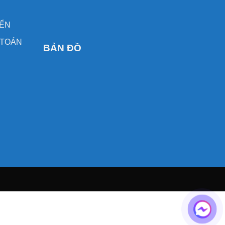
YỂN
 TOÁN
BẢN ĐỒ