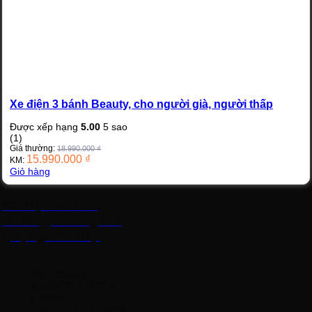
Xe điện 3 bánh Beauty, cho người già, người thấp
Được xếp hạng
5.00
5 sao
(1)
Giá thường:
18.990.000
₫
15.990.000
₫
KM:
Giỏ hàng
Xe điện 3 bánh
Beauty, cho người
già, người thấp
Mã
: Beauty
K
t
: D160 x R83 x
C180 cm
Tốc độ
: 20-30 km/h