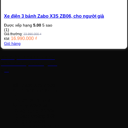
Xe điện 3 bánh Zabo X3S ZB06, cho người già
Được xếp hạng
5.00
5 sao
(1)
Giá thường:
23.990.000
₫
16.990.000
₫
KM:
Giỏ hàng
Xe điện 3 bánh Zabo
X3S ZB06, cho người
già
Mã
: Zabo X3S ZB06
Kt
: D160 x R83 x C180
cm
Tốc độ
: 20-30 km/h
Ắc quy
: 48V20aH
TG sử dụng
: 20-30km
TG Sạc
: khoảng 6-8h
Động cơ
: 800W
Trọng lượng xe
: 95 kg