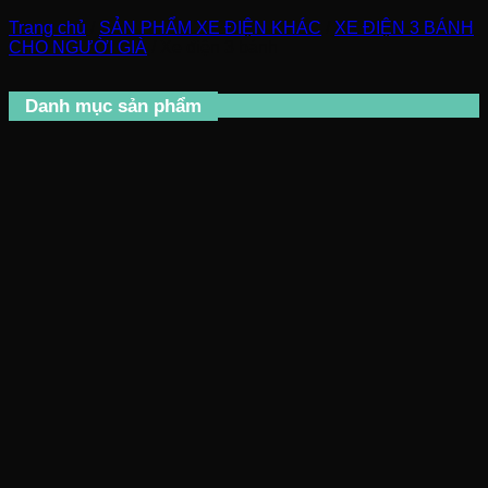
Trang chủ
/
SẢN PHẨM XE ĐIỆN KHÁC
/
XE ĐIỆN 3 BÁNH
CHO NGƯỜI GIÀ
/
Xe điện 3 bánh
Danh mục sản phẩm