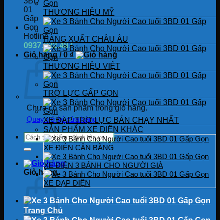
THƯƠNG HIỆU MỸ
Hotline
HÀNG XUẤT CHÂU ÂU
0937.222.487
Giỏ hàng /
0
₫
THƯƠNG HIỆU VIỆT
TRỢ LỰC GẤP GỌN
Chưa có sản phẩm trong giỏ hàng.
Quay trở lại cửa hàng
XE ĐẠP TRỢ LỰC BÁN CHẠY NHẤT
SẢN PHẨM XE ĐIỆN KHÁC
Tìm
kiếm:
XE ĐIỆN CÂN BẰNG
XE ĐIỆN 3 BÁNH CHO NGƯỜI GIÀ
Giỏ hàng
XE ĐẠP ĐIỆN
Trang Chủ