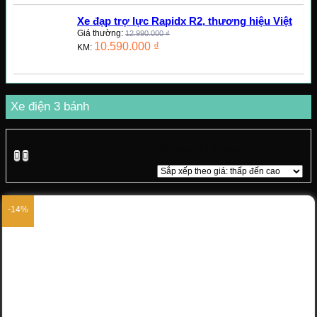
Xe đạp trợ lực Rapidx R2, thương hiệu Việt
Giá thường:
12.990.000
₫
10.590.000
₫
KM:
Xe điện 3 bánh
Showing all 9 results
-14%