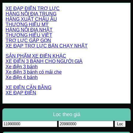
XE ĐẠP ĐIỆN TRỢ LỰC
HÀNG NỘI ĐỊA TRUNG
HÀNG XUẤT CHÂU ÂU
THƯƠNG HIỆU MỸ
HÀNG NỘI ĐỊA NHẬT
THƯƠNG HIỆU VIỆT
TRỢ LỰC GẤP GỌN
XE ĐẠP TRỢ LỰC BÁN CHẠY NHẤT
SẢN PHẨM XE ĐIỆN KHÁC
XE ĐIỆN 3 BÁNH CHO NGƯỜI GIÀ
Xe điện 3 bánh
Xe điện 3 bánh có mái che
Xe điện 4 bánh
XE ĐIỆN CÂN BẰNG
XE ĐẠP ĐIỆN
Lọc theo giá
Giá
Giá
Lọc
tối
tối