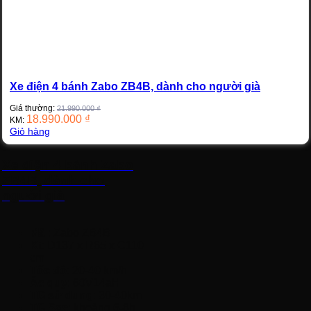
Xe điện 4 bánh Zabo ZB4B, dành cho người già
Giá thường:
21.990.000
₫
18.990.000
₫
KM:
Giỏ hàng
Xe điện 4 bánh Zabo
ZB4B, dành cho
người già
Mã
: Zabo ZB4B
Kt
: D137 x R65 x C110
cm
Tốc độ
: 20-40 km/h
Ắc quy
: 60V14aH
TG sử dụng
: 30-40km
TG Sạc
: khoảng 6-8h