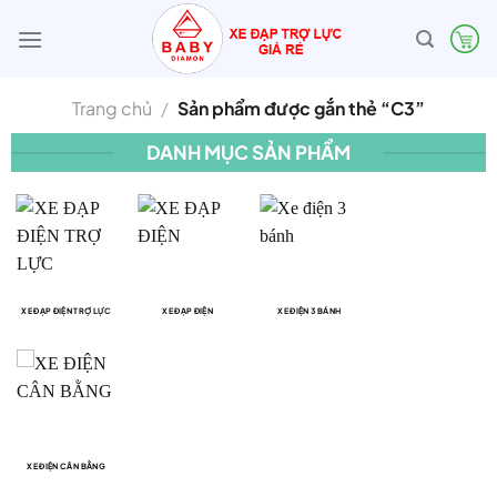
Bỏ
qua
nội
dung
Trang chủ
/
Sản phẩm được gắn thẻ “C3”
DANH MỤC SẢN PHẨM
XE ĐẠP ĐIỆN TRỢ LỰC
XE ĐẠP ĐIỆN
XE ĐIỆN 3 BÁNH
XE ĐIỆN CÂN BẰNG