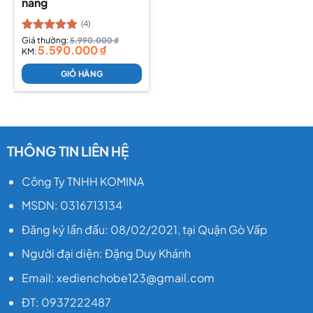
năng
(4)
Được xếp
Giá thường:
5.990.000
₫
5.590.000
₫
hạng
KM:
4.75
5 sao
GIỎ HÀNG
THÔNG TIN LIÊN HỆ
Công Ty TNHH KOMINA
MSDN: 0316713134
Đăng ký lần đầu: 08/02/2021, tại Quận Gò Vấp
Người đại diện: Đặng Duy Khánh
Email: xedienchobe123@gmail.com
ĐT: 0937222487