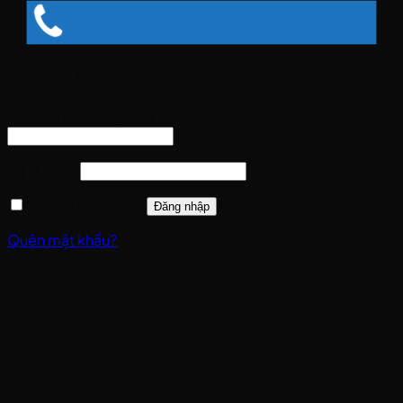
Đăng nhập
Bắt
Tên tài khoản hoặc địa chỉ email
*
buộc
Bắt
Mật khẩu
*
buộc
Ghi nhớ mật khẩu
Đăng nhập
Quên mật khẩu?