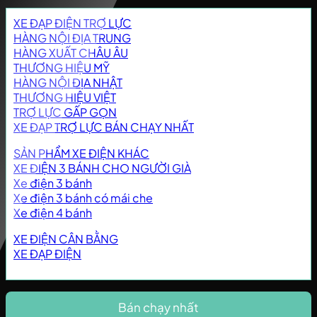
XE ĐẠP ĐIỆN TRỢ LỰC
HÀNG NỘI ĐỊA TRUNG
HÀNG XUẤT CHÂU ÂU
THƯƠNG HIỆU MỸ
HÀNG NỘI ĐỊA NHẬT
THƯƠNG HIỆU VIỆT
TRỢ LỰC GẤP GỌN
XE ĐẠP TRỢ LỰC BÁN CHẠY NHẤT
SẢN PHẨM XE ĐIỆN KHÁC
XE ĐIỆN 3 BÁNH CHO NGƯỜI GIÀ
Xe điện 3 bánh
Xe điện 3 bánh có mái che
Xe điện 4 bánh
XE ĐIỆN CÂN BẰNG
XE ĐẠP ĐIỆN
Bán chạy nhất