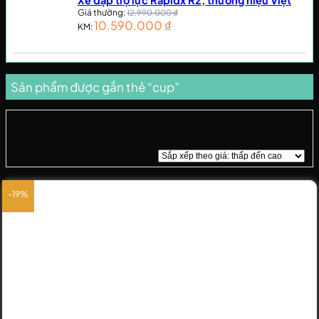
Giá thường:
12.990.000
₫
10.590.000
₫
KM:
Sản phẩm được gắn thẻ “cup”
Hiển thị kết quả duy nhất
-19%