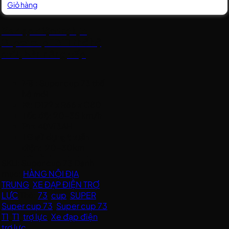
Giỏ hàng
Xe đạp điện trợ lực
Super cup 73 T1 thế hệ
mới, bản nâng cấp
Mã
: Super cup 73 thế
hệ mới
Kt
: D172 x R66 x C80
Tốc độ
: 20-35 km/h
Pin
: 48V13AH
TG sử dụng thuần
điện
: 20-30km
TG sử dụng trợ lực
:
SKU:
Super cup 73
Danh
40-50km
mục:
HÀNG NỘI ĐỊA
TG Sạc
: khoảng 6h
TRUNG
,
XE ĐẠP ĐIỆN TRỢ
Động cơ
: 400W
LỰC
Thẻ:
73
,
cup
,
SUPER
,
Trọng lượng xe
: 34 kg
Super cup 73
,
Super cup 73
Tải tối đa
: 50-150 Kg
T1
,
T1
,
trợ lực
,
Xe đạp điện
Tự lái
: tay ga
trợ lực