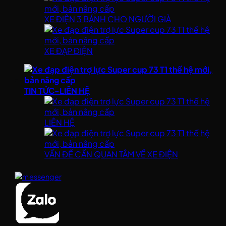
XE ĐIỆN 3 BÁNH CHO NGƯỜI GIÀ
XE ĐẠP ĐIỆN
TIN TỨC-LIÊN HỆ
LIÊN HỆ
VẤN ĐỀ CẦN QUAN TÂM VỀ XE ĐIỆN