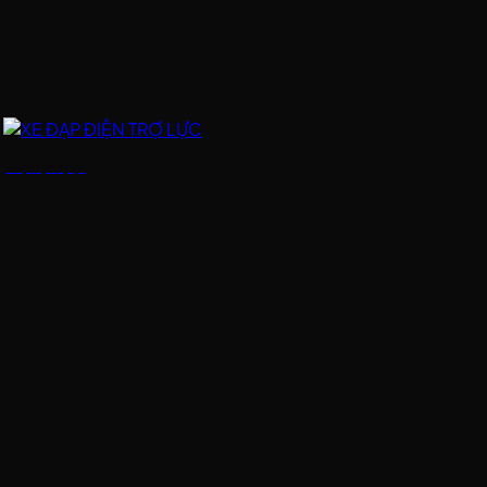
XE ĐẠP ĐIỆN TRỢ LỰC