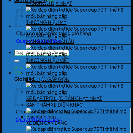
Giỏ hàng /
0
₫
HÀNG NỘI ĐỊA NHẬT
THƯƠNG HIỆU MỸ
Chưa có sản phẩm trong giỏ hàng.
Quay trở lại cửa hàng
HÀNG XUẤT CHÂU ÂU
Tìm
kiếm:
THƯƠNG HIỆU VIỆT
Giỏ hàng
TRỢ LỰC GẤP GỌN
XE ĐẠP TRỢ LỰC BÁN CHẠY NHẤT
SẢN PHẨM XE ĐIỆN KHÁC
Chưa có sản phẩm trong giỏ hàng.
Quay trở lại cửa hàng
XE ĐIỆN CÂN BẰNG