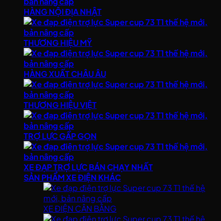
HÀNG NỘI ĐỊA NHẬT
THƯƠNG HIỆU MỸ
HÀNG XUẤT CHÂU ÂU
THƯƠNG HIỆU VIỆT
TRỢ LỰC GẤP GỌN
XE ĐẠP TRỢ LỰC BÁN CHẠY NHẤT
SẢN PHẨM XE ĐIỆN KHÁC
XE ĐIỆN CÂN BẰNG