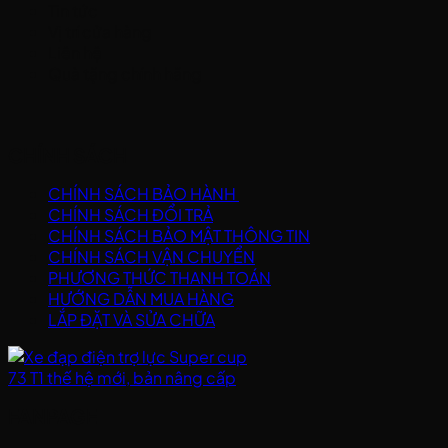
Tin tức
Vị trí cửa hàng
Liên hệ
Quà tặng chính hãng
CHÍNH SÁCH
CHÍNH SÁCH BẢO HÀNH
CHÍNH SÁCH ĐỔI TRẢ
CHÍNH SÁCH BẢO MẬT THÔNG TIN
CHÍNH SÁCH VẬN CHUYỂN
PHƯƠNG THỨC THANH TOÁN
HƯỚNG DẪN MUA HÀNG
LẮP ĐẶT VÀ SỬA CHỮA
FANPAGE