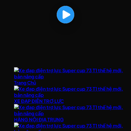
Trang Chủ
XE ĐẠP ĐIỆN TRỢ LỰC
HÀNG NỘI ĐỊA TRUNG