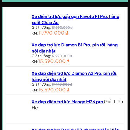
Xe điện trợ lực gấp gọn Favoto F1 Pro, hàng
xuất Châu Âu
Giá thường:
13.990.000
₫
11.990.000
₫
KM:
Xe đạp trợ lực Diamon B1 Pro, pin rời, hàng
nội địa nhật
Giá thường:
17.990.000
₫
15.590.000
₫
KM:
Xe đạp điện trợ lực Diamon A2 Pro, pin rời,
hàng nội địa nhật
Giá thường:
17.990.000
₫
15.590.000
₫
KM:
Giá: Liên
Xe đạp điện trợ lực Mango M26 pro
Hệ
Xe đạp trợ lực Rapidx R2, thương hiệu Việt