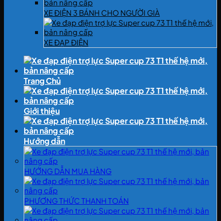
XE ĐIỆN 3 BÁNH CHO NGƯỜI GIÀ
XE ĐẠP ĐIỆN
Trang Chủ
Giới thiệu
Hướng dẫn
HƯỚNG DẪN MUA HÀNG
PHƯƠNG THỨC THANH TOÁN