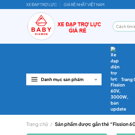
Bỏ
XE ĐẠP TRỢ LỰC
GIÁ RẺ NHẤT VIỆT NAM
qua
nội
Tìm
dung
kiếm:
Danh mục sản phẩm
Trang
Trang chủ
/
Sản phẩm được gắn thẻ “Fission 6