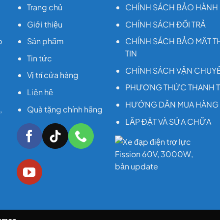
Trang chủ
CHÍNH SÁCH BẢO HÀNH
Giới thiệu
CHÍNH SÁCH ĐỔI TRẢ
p
Sản phẩm
CHÍNH SÁCH BẢO MẬT 
TIN
Tin tức
CHÍNH SÁCH VẬN CHUY
Vị trí cửa hàng
PHƯƠNG THỨC THANH 
Liên hệ
HƯỚNG DẪN MUA HÀNG
,
Quà tặng chính hãng
LẮP ĐẶT VÀ SỬA CHỮA
iamon