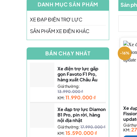
DANH MỤC SẢN PHẨM
Sản ph
XE ĐẠP ĐIỆN TRỢ LỰC
SẢN PHẨM XE ĐIỆN KHÁC
BÁN CHẠY NHẤT
-16%
Xe điện trợ lực gấp
gọn Favoto F1 Pro,
hàng xuất Châu Âu
Giá thường:
13.990.000
₫
11.990.000
₫
KM:
Xe đạp
Xe đạp trợ lực Diamon
Fissi
B1 Pro, pin rời, hàng
updat
nội địa nhật
Giá th
Giá thường:
17.990.000
₫
2
KM:
15.590.000
₫
KM: