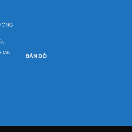
THÔNG
ỂN
TOÁN
BẢN ĐỒ