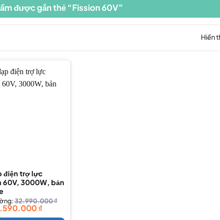
ẩm được gắn thẻ “Fission 60V”
Hiển t
 điện trợ lực
on 60V, 3000W, bản
e
ường:
32.990.000
₫
7.590.000
₫