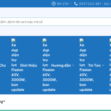
8H-21H
0937.222.487 - 16
 Chủ
Giới thiệu
Hướng dẫn
Tin Tức
0V”