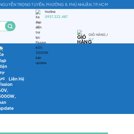
2, NGUYỄN TRỌNG TUYỂN, PHƯỜNG 8, PHÚ NHUẬN, TP.HCM
Hotline
0937.222.487
GIỎ HÀNG /
0
₫
Liên Hệ