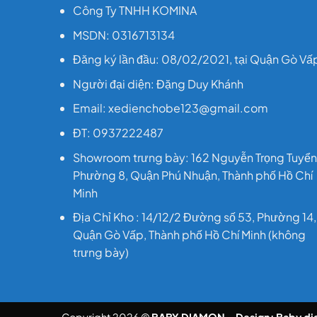
Công Ty TNHH KOMINA
MSDN: 0316713134
Đăng ký lần đầu: 08/02/2021, tại Quận Gò Vấ
Người đại diện: Đặng Duy Khánh
Email: xedienchobe123@gmail.com
ĐT: 0937222487
Showroom trưng bày: 162 Nguyễn Trọng Tuyển
Phường 8, Quận Phú Nhuận, Thành phố Hồ Chí
Minh
Địa Chỉ Kho : 14/12/2 Đường số 53, Phường 14,
Quận Gò Vấp, Thành phố Hồ Chí Minh (không
trưng bày)
Copyright 2026 ©
BABY DIAMON - Design:
Baby d