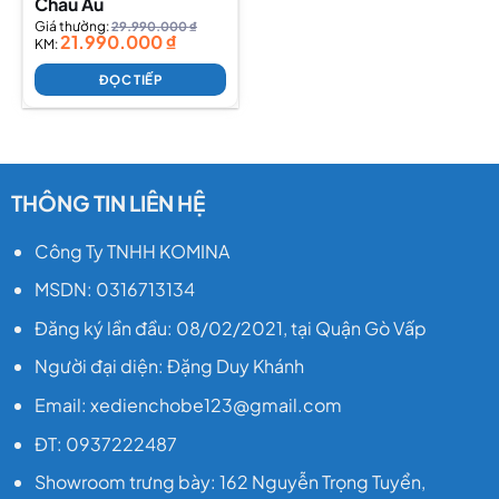
Châu Âu
Giá thường:
29.990.000
₫
21.990.000
₫
KM:
ĐỌC TIẾP
THÔNG TIN LIÊN HỆ
Công Ty TNHH KOMINA
MSDN: 0316713134
Đăng ký lần đầu: 08/02/2021, tại Quận Gò Vấp
Người đại diện: Đặng Duy Khánh
Email: xedienchobe123@gmail.com
ĐT: 0937222487
Showroom trưng bày: 162 Nguyễn Trọng Tuyển,