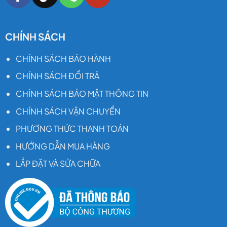
CHÍNH SÁCH
CHÍNH SÁCH BẢO HÀNH
CHÍNH SÁCH ĐỔI TRẢ
CHÍNH SÁCH BẢO MẬT THÔNG TIN
CHÍNH SÁCH VẬN CHUYỂN
PHƯƠNG THỨC THANH TOÁN
HƯỚNG DẪN MUA HÀNG
LẮP ĐẶT VÀ SỬA CHỮA