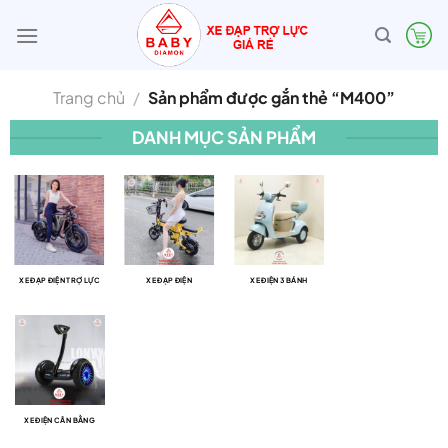
Bỏ
qua
nội
dung
Trang chủ
/
Sản phẩm được gắn thẻ “M400”
DANH MỤC SẢN PHẨM
XE ĐẠP ĐIỆN TRỢ LỰC
XE ĐẠP ĐIỆN
XE ĐIỆN 3 BÁNH
XE ĐIỆN CÂN BẰNG