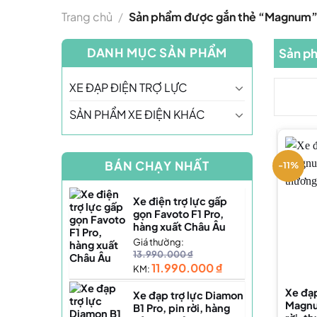
Trang chủ
/
Sản phẩm được gắn thẻ “Magnum
DANH MỤC SẢN PHẨM
Sản p
XE ĐẠP ĐIỆN TRỢ LỰC
SẢN PHẨM XE ĐIỆN KHÁC
BÁN CHẠY NHẤT
-11%
Xe điện trợ lực gấp
gọn Favoto F1 Pro,
hàng xuất Châu Âu
Giá thường:
13.990.000
₫
11.990.000
₫
KM:
Xe đạp
Xe đạp trợ lực Diamon
Magnu
B1 Pro, pin rời, hàng