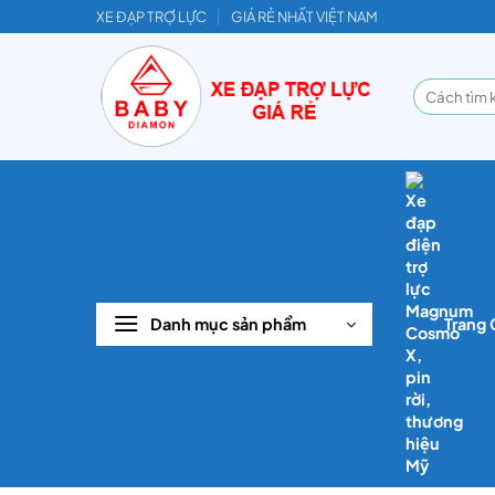
Bỏ
XE ĐẠP TRỢ LỰC
GIÁ RẺ NHẤT VIỆT NAM
qua
nội
Tìm
dung
kiếm:
Danh mục sản phẩm
Trang