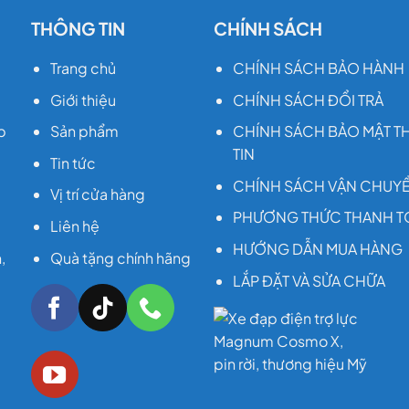
THÔNG TIN
CHÍNH SÁCH
Trang chủ
CHÍNH SÁCH BẢO HÀNH
Giới thiệu
CHÍNH SÁCH ĐỔI TRẢ
p
Sản phẩm
CHÍNH SÁCH BẢO MẬT 
TIN
Tin tức
CHÍNH SÁCH VẬN CHUY
Vị trí cửa hàng
PHƯƠNG THỨC THANH T
Liên hệ
HƯỚNG DẪN MUA HÀNG
,
Quà tặng chính hãng
LẮP ĐẶT VÀ SỬA CHỮA