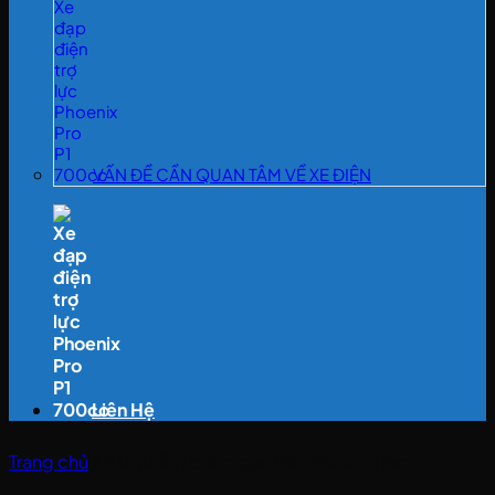
VẤN ĐỀ CẦN QUAN TÂM VỀ XE ĐIỆN
Liên Hệ
Trang chủ
/
Sản phẩm được gắn thẻ “Phoenix Pro”