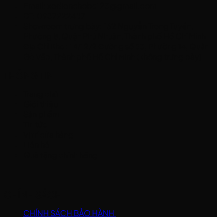
Email: xedienchobe123@gmail.com
ĐT: 0937222487
Showroom trưng bày: 162 Nguyễn Trọng Tuyển,
Phường 8, Quận Phú Nhuận, Thành phố Hồ Chí Minh
Địa Chỉ Kho : 14/12/2 Đường số 53, Phường 14, Quận
Gò Vấp, Thành phố Hồ Chí Minh (không trưng bày)
THÔNG TIN
Trang chủ
Giới thiệu
Sản phẩm
Tin tức
Vị trí cửa hàng
Liên hệ
Quà tặng chính hãng
CHÍNH SÁCH
CHÍNH SÁCH BẢO HÀNH