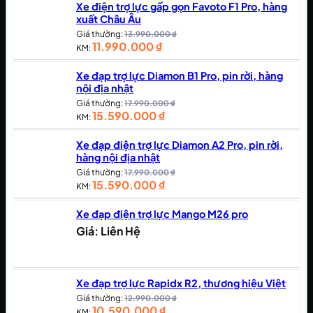
Xe điện trợ lực gấp gọn Favoto F1 Pro, hàng
xuất Châu Âu
Giá thường:
13.990.000
₫
11.990.000
₫
KM:
Xe đạp trợ lực Diamon B1 Pro, pin rời, hàng
nội địa nhật
Giá thường:
17.990.000
₫
15.590.000
₫
KM:
Xe đạp điện trợ lực Diamon A2 Pro, pin rời,
hàng nội địa nhật
Giá thường:
17.990.000
₫
15.590.000
₫
KM:
Xe đạp điện trợ lực Mango M26 pro
Giá: Liên Hệ
Xe đạp trợ lực Rapidx R2, thương hiệu Việt
Giá thường:
12.990.000
₫
10.590.000
₫
KM: