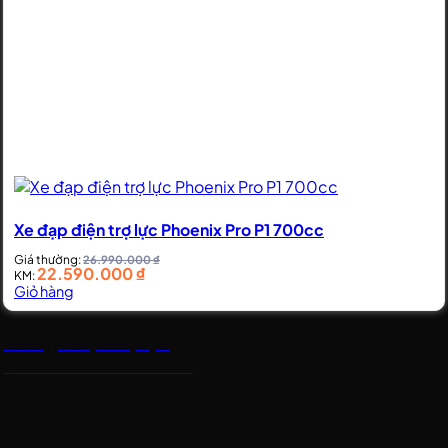
Xe đạp điện trợ lực Phoenix Pro P1 700cc
Giá thường:
26.990.000
₫
22.590.000
₫
KM:
Giỏ hàng
Xe đạp điện trợ lực
Phoenix Pro P1 700cc
Mã
: Phoenix Pro P1
700cc