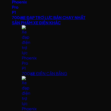
XE ĐẠP TRỢ LỰC BÁN CHẠY NHẤT
SẢN PHẨM XE ĐIỆN KHÁC
XE ĐIỆN CÂN BẰNG