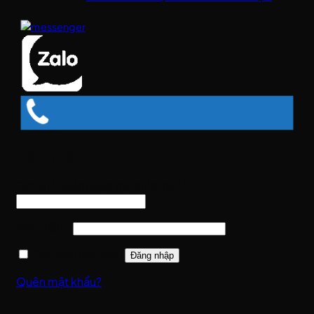
Đăng nhập
Bắt
Tên tài khoản hoặc địa chỉ email
*
buộc
Bắt
Mật khẩu
*
buộc
Ghi nhớ mật khẩu
Đăng nhập
Quên mật khẩu?