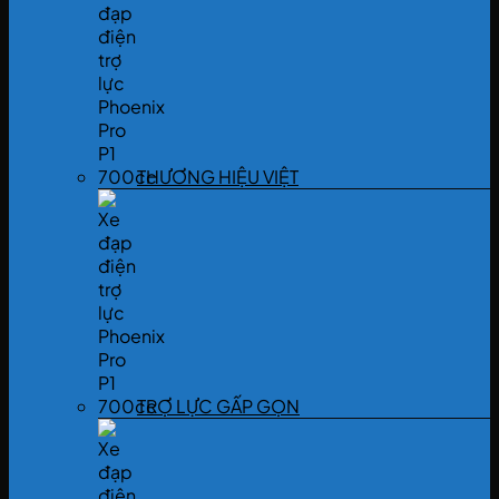
THƯƠNG HIỆU VIỆT
TRỢ LỰC GẤP GỌN