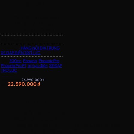
Kt
: D183 x R83 x C116
cm
Pin
: Lithium Cao cấp
thế hệ 3, 36V10ah
Trợ lực
: 60-70km
TG Sạc
: khoảng 6h
SKU:
Phoenix Pro P1 700cc
Động cơ
: 350W
Danh mục:
Trọng lượng xe
HÀNG NỘI ĐỊA TRUNG
: siêu
,
XE ĐẠP ĐIỆN TRỢ LỰC
nhẹ 20 kg
Tải tối đa
: 40-150 Kg
Thẻ:
700cc
,
Phoenix
,
Phoenix Pro
,
Phoenix Pro P1
,
trợ lực điện
,
XE ĐẠP
Tự lái
: mô men xoắn,
TRỢ LỰC
trợ lực đạp
Hộp số
: 9 cấp
Giá thường:
26.990.000
₫
22.590.000
₫
KM:
Chất liệu
: Khung hộp
kim nhôm cao cấp
Thắng (Phanh)
: phanh
THÔNG TIN LIÊN HỆ
đĩa dầu
Bánh xe
: 27.5 inch
Công Ty TNHH KOMINA
Lưu ý
: xe không có
MSDN: 0316713134
tay ga
Đăng ký lần đầu: 08/02/2021, tại Quận Gò Vấp
Người đại diện: Đặng Duy Khánh