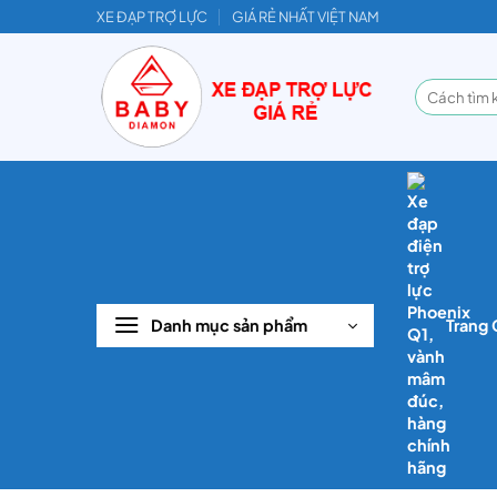
Bỏ
XE ĐẠP TRỢ LỰC
GIÁ RẺ NHẤT VIỆT NAM
qua
nội
Tìm
dung
kiếm:
Danh mục sản phẩm
Trang