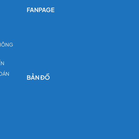
FANPAGE
THÔNG
ỂN
OÁN
BẢN ĐỒ