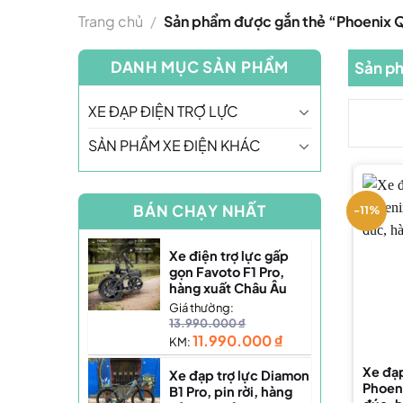
Trang chủ
/
Sản phẩm được gắn thẻ “Phoenix 
DANH MỤC SẢN PHẨM
Sản ph
XE ĐẠP ĐIỆN TRỢ LỰC
SẢN PHẨM XE ĐIỆN KHÁC
BÁN CHẠY NHẤT
-11%
Xe điện trợ lực gấp
gọn Favoto F1 Pro,
hàng xuất Châu Âu
Giá thường:
13.990.000
₫
11.990.000
₫
KM:
Xe đạp
Xe đạp trợ lực Diamon
Phoen
B1 Pro, pin rời, hàng