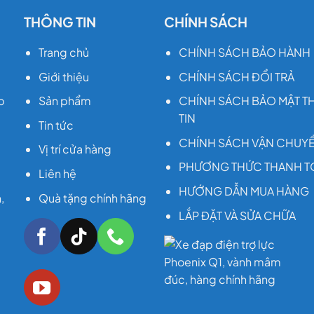
THÔNG TIN
CHÍNH SÁCH
Trang chủ
CHÍNH SÁCH BẢO HÀNH
Giới thiệu
CHÍNH SÁCH ĐỔI TRẢ
p
Sản phẩm
CHÍNH SÁCH BẢO MẬT 
TIN
Tin tức
CHÍNH SÁCH VẬN CHUY
Vị trí cửa hàng
PHƯƠNG THỨC THANH T
Liên hệ
HƯỚNG DẪN MUA HÀNG
,
Quà tặng chính hãng
LẮP ĐẶT VÀ SỬA CHỮA