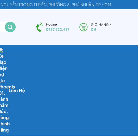
2, NGUYỄN TRỌNG TUYỂN, PHƯỜNG 8, PHÚ NHUẬN, TP.HCM
Hotline
GIỎ HÀNG /
0
₫
0937.222.487
Liên Hệ