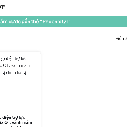
Q1”
ẩm được gắn thẻ “Phoenix Q1”
Hiển t
 điện trợ lực
ix Q1, vành mâm