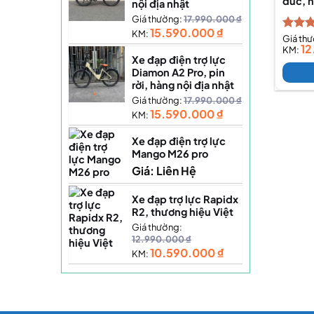
đúc, 
nội địa nhật
Giá thường:
17.990.000
₫
15.590.000
₫
KM:
Được 
Giá th
12
hạng
KM:
Xe đạp điện trợ lực
5 sao
Diamon A2 Pro, pin
rời, hàng nội địa nhật
Giá thường:
17.990.000
₫
15.590.000
₫
KM:
Xe đạp điện trợ lực
Mango M26 pro
Giá: Liên Hệ
Xe đạp trợ lực Rapidx
R2, thương hiệu Việt
Giá thường:
12.990.000
₫
10.590.000
₫
KM: