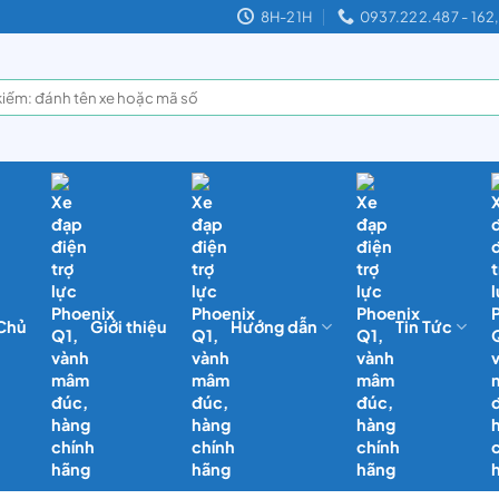
8H-21H
0937.222.487 - 16
 Chủ
Giới thiệu
Hướng dẫn
Tin Tức