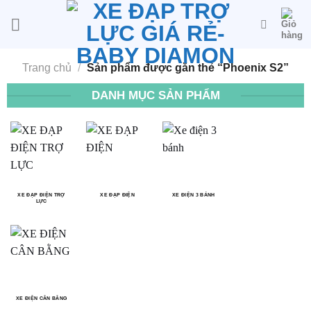
Bỏ
qua
nội
dung
Trang chủ
/
Sản phẩm được gắn thẻ “Phoenix S2”
DANH MỤC SẢN PHẨM
XE ĐẠP ĐIỆN TRỢ
XE ĐẠP ĐIỆN
XE ĐIỆN 3 BÁNH
LỰC
XE ĐIỆN CÂN BẰNG