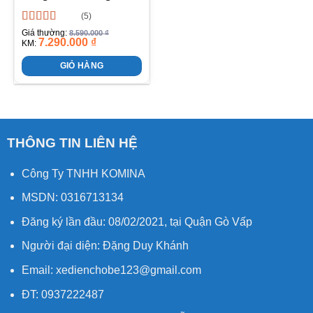
(5)
Được xếp
Giá thường:
8.590.000
₫
7.290.000
₫
hạng
5.00
5
KM:
sao
GIỎ HÀNG
THÔNG TIN LIÊN HỆ
Công Ty TNHH KOMINA
MSDN: 0316713134
Đăng ký lần đầu: 08/02/2021, tại Quận Gò Vấp
Người đại diện: Đặng Duy Khánh
Email: xedienchobe123@gmail.com
ĐT: 0937222487