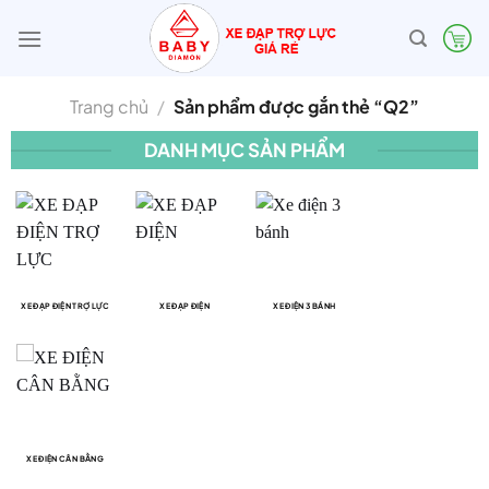
Bỏ
qua
nội
dung
Trang chủ
/
Sản phẩm được gắn thẻ “Q2”
DANH MỤC SẢN PHẨM
XE ĐẠP ĐIỆN TRỢ LỰC
XE ĐẠP ĐIỆN
XE ĐIỆN 3 BÁNH
XE ĐIỆN CÂN BẰNG