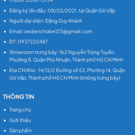
xe
: 26 kg
Đăng ký lần đầu: 08/02/2021, tại Quận Gò Vấp
Tải tối
Người đại diện: Đặng Duy Khánh
đa
: 40-
150 Kg
Email: xedienchobe123@gmail.com
Tự lái
:
ĐT: 0937222487
tay ga,
Showroom trưng bày: 162 Nguyễn Trọng Tuyển,
trợ lực
Phường 8, Quận Phú Nhuận, Thành phố Hồ Chí Minh
đạp
Địa Chỉ Kho : 14/12/2 Đường số 53, Phường 14, Quận
Chất
Gò Vấp, Thành phố Hồ Chí Minh (không trưng bày)
liệu
:
Thép
THÔNG TIN
carbon
Chức
Trang chủ
năng
:
Giới thiệu
đèn led
Sản phẩm
Bánh xe
: