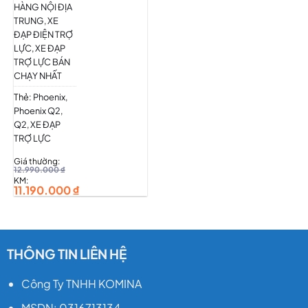
HÀNG NỘI ĐỊA
Pin
:
TRUNG
,
XE
36V15AH
ĐẠP ĐIỆN TRỢ
LỰC
,
XE ĐẠP
TG sử
TRỢ LỰC BÁN
dụng
:
CHẠY NHẤT
20-
Thẻ:
Phoenix
,
35km
Phoenix Q2
,
Q2
,
XE ĐẠP
Trợ lực
:
TRỢ LỰC
40-
50km
Giá thường:
12.990.000
₫
KM:
TG Sạc
:
11.190.000
₫
khoảng
6-8h
Động cơ
:
THÔNG TIN LIÊN HỆ
400W
Công Ty TNHH KOMINA
Trọng
lượng
MSDN: 0316713134