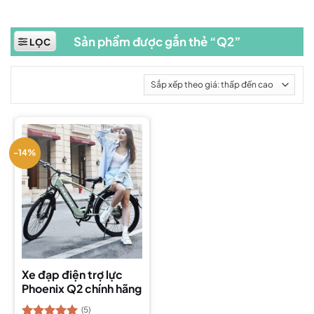
Sản phẩm được gắn thẻ “Q2”
LỌC
-14%
Xe đạp điện trợ lực
Phoenix Q2 chính hãng
(5)