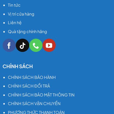
26 inch
Tin tức
Lưu ý
:
Vị trí cửa hàng
nếu bạn
Liên hệ
đã nghe
Quà tặng chính hãng
đâu đó
họ nói
Pin 15AH,
mà chạy
thuần
điện
CHÍNH SÁCH
được
60-
CHÍNH SÁCH BẢO HÀNH
70km, là
CHÍNH SÁCH ĐỔI TRẢ
không
CHÍNH SÁCH BẢO MẬT THÔNG TIN
đúng, chỉ
phóng
CHÍNH SÁCH VẬN CHUYỂN
đại bạn
PHƯƠNG THỨC THANH TOÁN