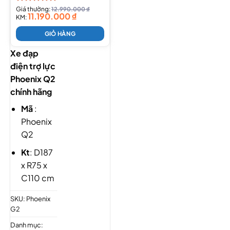
Được xếp
Giá thường:
12.990.000
₫
11.190.000
₫
hạng
KM:
5.00
5 sao
GIỎ HÀNG
Xe đạp
điện trợ lực
Phoenix Q2
chính hãng
Mã
:
Phoenix
Q2
Kt
: D187
x R75 x
C110 cm
Tốc độ
:
SKU:
Phoenix
20-40
G2
km/h
Danh mục: