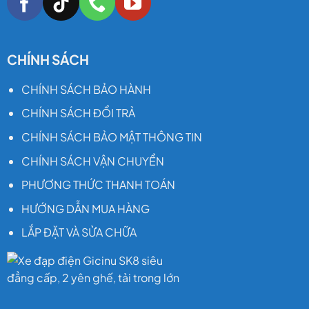
CHÍNH SÁCH
CHÍNH SÁCH BẢO HÀNH
CHÍNH SÁCH ĐỔI TRẢ
CHÍNH SÁCH BẢO MẬT THÔNG TIN
CHÍNH SÁCH VẬN CHUYỂN
PHƯƠNG THỨC THANH TOÁN
HƯỚNG DẪN MUA HÀNG
LẮP ĐẶT VÀ SỬA CHỮA