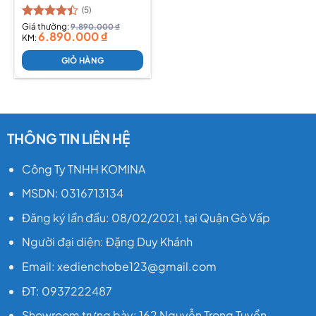
(5)
Được xếp
Giá thường:
9.890.000
₫
6.890.000
₫
hạng
KM:
4.40
5 sao
GIỎ HÀNG
THÔNG TIN LIÊN HỆ
Công Ty TNHH KOMINA
MSDN: 0316713134
Đăng ký lần đầu: 08/02/2021, tại Quận Gò Vấp
Người đại diện: Đặng Duy Khánh
Email: xedienchobe123@gmail.com
ĐT: 0937222487
Showroom trưng bày: 162 Nguyễn Trọng Tuyển,