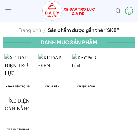
Bỏ
qua
nội
dung
Trang chủ
/
Sản phẩm được gắn thẻ “SK8”
DANH MỤC SẢN PHẨM
XE ĐẠP ĐIỆN TRỢ LỰC
XE ĐẠP ĐIỆN
XE ĐIỆN 3 BÁNH
XE ĐIỆN CÂN BẰNG