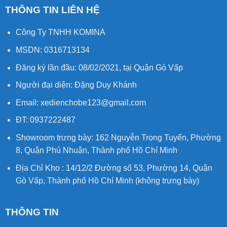
khoảng
THÔNG TIN LIÊN HỆ
6-8h
Động cơ
:
Công Ty TNHH KOMINA
400w
MSDN: 0316713134
Trọng
Đăng ký lần đầu: 08/02/2021, tại Quận Gò Vấp
lượng
Người đại diện: Đặng Duy Khánh
xe
: 33 kg
Email: xedienchobe123@gmail.com
Tải tối
đa
: 100-
ĐT: 0937222487
150 Kg
Showroom trưng bày: 162 Nguyễn Trọng Tuyển, Phường
Bánh xe
:
8, Quận Phú Nhuận, Thành phố Hồ Chí Minh
20 inch
Địa Chỉ Kho : 14/12/2 Đường số 53, Phường 14, Quận
Chất
Gò Vấp, Thành phố Hồ Chí Minh (không trưng bày)
liệu
:
Thép
THÔNG TIN
carbon