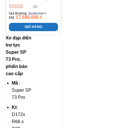
(1)
Được xếp
Giá thường:
20.990.000
₫
17.590.000
₫
hạng
5.00
5
KM:
sao
GIỎ HÀNG
Xe đạp điện
trợ lực
Super SP
73 Pro,
phiên bản
cao cấp
Mã
:
Super SP
73 Pro
K
t
:
D172x
R66 x