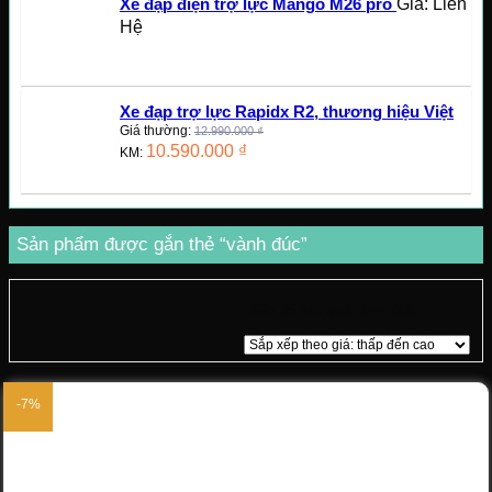
Giá: Liên
Xe đạp điện trợ lực Mango M26 pro
Hệ
Xe đạp trợ lực Rapidx R2, thương hiệu Việt
Giá thường:
12.990.000
₫
10.590.000
₫
KM:
Sản phẩm được gắn thẻ “vành đúc”
Hiển thị kết quả duy nhất
-7%