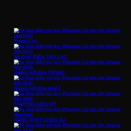
Trang Chủ
XE ĐẠP ĐIỆN TRỢ LỰC
HÀNG NỘI ĐỊA TRUNG
HÀNG NỘI ĐỊA NHẬT
THƯƠNG HIỆU MỸ
HÀNG XUẤT CHÂU ÂU