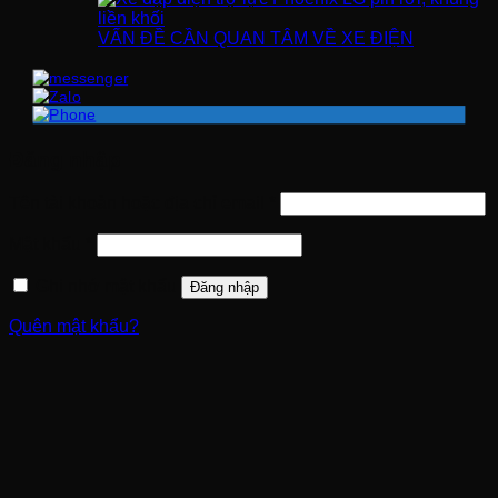
VẤN ĐỀ CẦN QUAN TÂM VỀ XE ĐIỆN
Đăng nhập
Bắt
Tên tài khoản hoặc địa chỉ email
*
buộc
Bắt
Mật khẩu
*
buộc
Ghi nhớ mật khẩu
Đăng nhập
Quên mật khẩu?