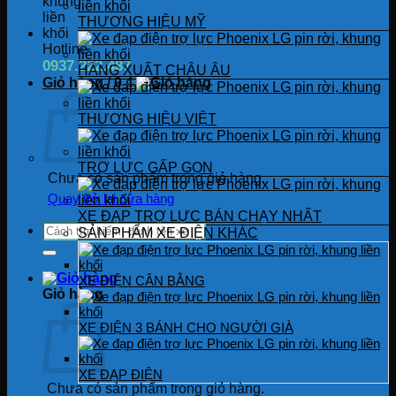
THƯƠNG HIỆU MỸ
Hotline
0937.222.487
HÀNG XUẤT CHÂU ÂU
Giỏ hàng /
0
₫
THƯƠNG HIỆU VIỆT
TRỢ LỰC GẤP GỌN
Chưa có sản phẩm trong giỏ hàng.
Quay trở lại cửa hàng
XE ĐẠP TRỢ LỰC BÁN CHẠY NHẤT
Tìm
SẢN PHẨM XE ĐIỆN KHÁC
kiếm:
XE ĐIỆN CÂN BẰNG
Giỏ hàng
XE ĐIỆN 3 BÁNH CHO NGƯỜI GIÀ
XE ĐẠP ĐIỆN
Chưa có sản phẩm trong giỏ hàng.