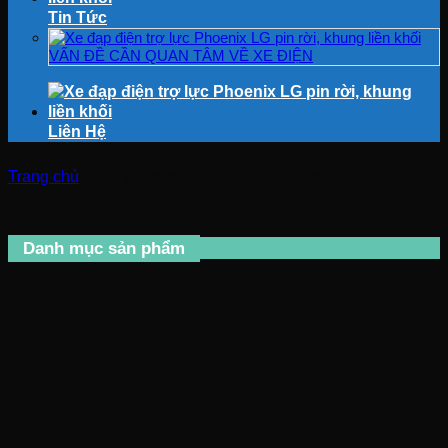
Tin Tức
VẤN ĐỀ CẦN QUAN TÂM VỀ XE ĐIỆN
Liên Hệ
Trang chủ
/
Sản phẩm được gắn thẻ “vành đúc”
Danh mục sản phẩm