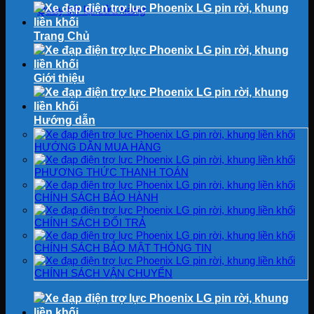
Quay trở lại cửa hàng
Trang Chủ
Giới thiệu
Hướng dẫn
HƯỚNG DẪN MUA HÀNG
PHƯƠNG THỨC THANH TOÁN
CHÍNH SÁCH BẢO HÀNH
CHÍNH SÁCH ĐỔI TRẢ
CHÍNH SÁCH BẢO MẬT THÔNG TIN
CHÍNH SÁCH VẬN CHUYỂN