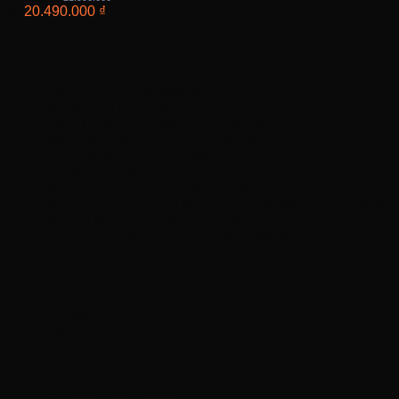
nhôm, khung liền khối
20.490.000
₫
KM:
Chức năng
: đèn led,
phuộc giảm sóc
THÔNG TIN LIÊN HỆ
Công Ty TNHH KOMINA
MSDN: 0316713134
Đăng ký lần đầu: 08/02/2021, tại Quận Gò Vấp
Người đại diện: Đặng Duy Khánh
Email: xedienchobe123@gmail.com
ĐT: 0937222487
Showroom trưng bày: 162 Nguyễn Trọng Tuyển,
Phường 8, Quận Phú Nhuận, Thành phố Hồ Chí Minh
Địa Chỉ Kho : 14/12/2 Đường số 53, Phường 14, Quận
Gò Vấp, Thành phố Hồ Chí Minh (không trưng bày)
THÔNG TIN
Trang chủ
Giới thiệu
Sản phẩm
Tin tức
Vị trí cửa hàng
Liên hệ
Quà tặng chính hãng