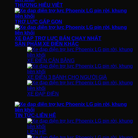
THƯƠNG HIỆU VIỆT
TRỢ LỰC GẤP GỌN
XE ĐẠP TRỢ LỰC BÁN CHẠY NHẤT
SẢN PHẨM XE ĐIỆN KHÁC
XE ĐIỆN CÂN BẰNG
XE ĐIỆN 3 BÁNH CHO NGƯỜI GIÀ
XE ĐẠP ĐIỆN
TIN TỨC-LIÊN HỆ
LIÊN HỆ