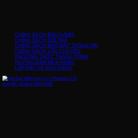
CHÍNH SÁCH
CHÍNH SÁCH BẢO HÀNH
CHÍNH SÁCH ĐỔI TRẢ
CHÍNH SÁCH BẢO MẬT THÔNG TIN
CHÍNH SÁCH VẬN CHUYỂN
PHƯƠNG THỨC THANH TOÁN
HƯỚNG DẪN MUA HÀNG
LẮP ĐẶT VÀ SỬA CHỮA
FANPAGE