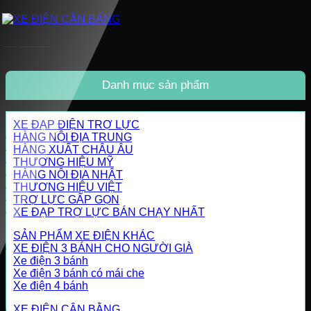
XE ĐIỆN CÂN BẰNG
Danh mục sản phẩm
XE ĐẠP ĐIỆN TRỢ LỰC
HÀNG NỘI ĐỊA TRUNG
HÀNG XUẤT CHÂU ÂU
THƯƠNG HIỆU MỸ
HÀNG NỘI ĐỊA NHẬT
THƯƠNG HIỆU VIỆT
TRỢ LỰC GẤP GỌN
XE ĐẠP TRỢ LỰC BÁN CHẠY NHẤT
SẢN PHẨM XE ĐIỆN KHÁC
XE ĐIỆN 3 BÁNH CHO NGƯỜI GIÀ
Xe điện 3 bánh
Xe điện 3 bánh có mái che
Xe điện 4 bánh
XE ĐIỆN CÂN BẰNG