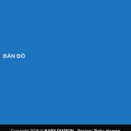
BẢN ĐỒ
Copyright 2026 ©
BABY DIAMON - Design:
Baby diamon