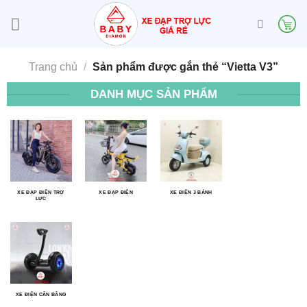
Bỏ
qua
nội
dung
Trang chủ
/
Sản phẩm được gắn thẻ “Vietta V3”
DANH MỤC SẢN PHẨM
XE ĐẠP ĐIỆN TRỢ
XE ĐẠP ĐIỆN
XE ĐIỆN 3 BÁNH
LỰC
XE ĐIỆN CÂN BẰNG