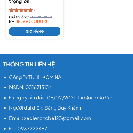
trọng lớn
(1)
Được xếp
Giá thường:
21.900.000
₫
18.990.000
₫
hạng
KM:
5.00
5 sao
GIỎ HÀNG
THÔNG TIN LIÊN HỆ
Công Ty TNHH KOMINA
MSDN: 0316713134
Đăng ký lần đầu: 08/02/2021, tại Quận Gò Vấp
Người đại diện: Đặng Duy Khánh
Email: xedienchobe123@gmail.com
ĐT: 0937222487