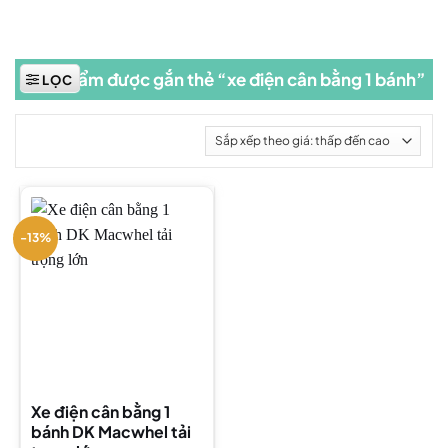
Sản phẩm được gắn thẻ “xe điện cân bằng 1 bánh”
LỌC
-13%
Xe điện cân bằng 1
bánh DK Macwhel tải