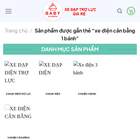
Bỏ
qua
nội
dung
Trang chủ
/
Sản phẩm được gắn thẻ “xe điện cân bằng
1 bánh”
DANH MỤC SẢN PHẨM
XE ĐẠP ĐIỆN TRỢ LỰC
XE ĐẠP ĐIỆN
XE ĐIỆN 3 BÁNH
XE ĐIỆN CÂN BẰNG