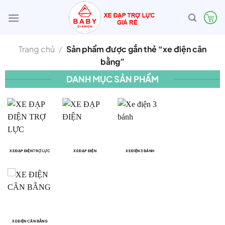
Bỏ
qua
nội
dung
Trang chủ
/
Sản phẩm được gắn thẻ “xe điện cân
bằng”
DANH MỤC SẢN PHẨM
XE ĐẠP ĐIỆN TRỢ LỰC
XE ĐẠP ĐIỆN
XE ĐIỆN 3 BÁNH
XE ĐIỆN CÂN BẰNG