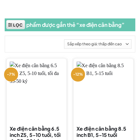
Sản phẩm được gắn thẻ “xe điện cân bằng”
LỌC
-7%
-12%
Xe điện cân bằng 6.5
Xe điện cân bằng 8.5
inch Z5, 5-10 tuổi, tối
inch B1, 5-15 tuổi