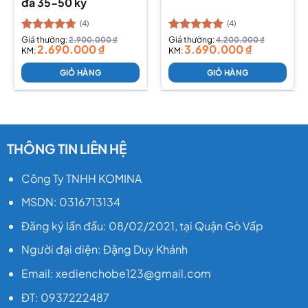
đa 35-50 ký
(4)
(4)
Được xếp
Giá thường:
2.900.000
₫
Được xếp
Giá thường:
4.200.000
₫
2.690.000
₫
3.690.000
₫
hạng
KM:
4.75
hạng
KM:
5.00
5 sao
5 sao
GIỎ HÀNG
GIỎ HÀNG
THÔNG TIN LIÊN HỆ
Công Ty TNHH KOMINA
MSDN: 0316713134
Đăng ký lần đầu: 08/02/2021, tại Quận Gò Vấp
Người đại diện: Đặng Duy Khánh
Email: xedienchobe123@gmail.com
ĐT: 0937222487