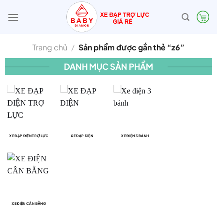
Bỏ
qua
nội
dung
Trang chủ
/
Sản phẩm được gắn thẻ “z6”
DANH MỤC SẢN PHẨM
XE ĐẠP ĐIỆN TRỢ LỰC
XE ĐẠP ĐIỆN
XE ĐIỆN 3 BÁNH
XE ĐIỆN CÂN BẰNG