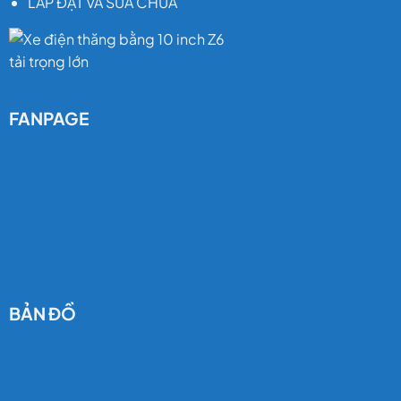
LẮP ĐẶT VÀ SỬA CHỮA
FANPAGE
BẢN ĐỒ