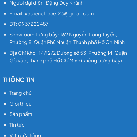
Người đại diện: Đặng Duy Khánh
Trọng
Email: xedienchobe123@gmail.com
lượng
xe
: 10 kg
ĐT: 0937222487
Tải tối
Showroom trưng bày: 162 Nguyễn Trọng Tuyển,
đa
: 30-
Phường 8, Quận Phú Nhuận, Thành phố Hồ Chí Minh
80 Kg
Địa Chỉ Kho : 14/12/2 Đường số 53, Phường 14, Quận
Chất
Gò Vấp, Thành phố Hồ Chí Minh (không trưng bày)
liệu
:
Nhựa, Thép
THÔNG TIN
Chức
Trang chủ
năng
:
đèn
Giới thiệu
Sản phẩm
Tin tức
Vị trí cửa hàng