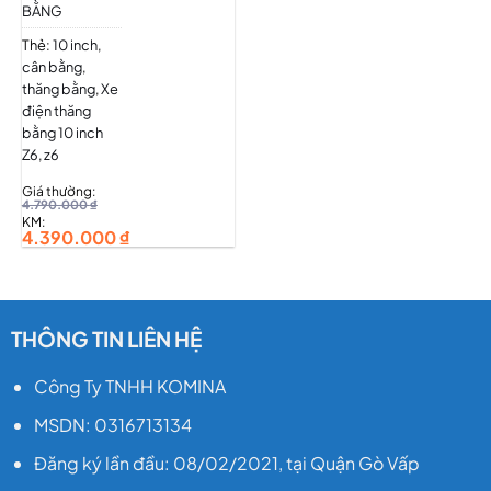
BẰNG
35cm
Thẻ:
10 inch
,
Tốc độ
:
cân bằng
,
10-20
thăng bằng
,
Xe
km/h
điện thăng
bằng 10 inch
Ắ
c quy
:
Z6
,
z6
36V4.4AH
Giá thường:
4.790.000
₫
TG sử
KM:
4.390.000
₫
dụng
:
khoảng
45p-1h
TG Sạc
:
THÔNG TIN LIÊN HỆ
khoảng
Công Ty TNHH KOMINA
4-6h
MSDN: 0316713134
Động cơ
:
2 động
Đăng ký lần đầu: 08/02/2021, tại Quận Gò Vấp
cơ=700w