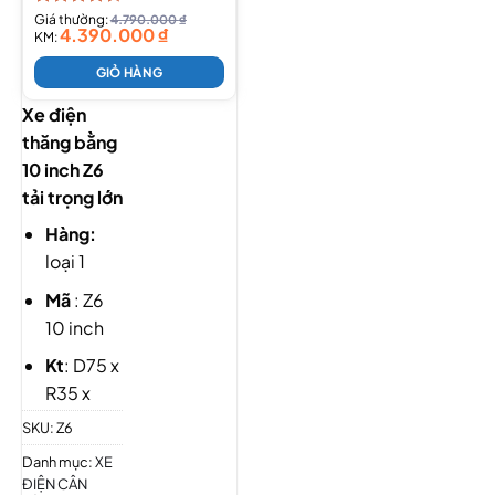
Được xếp
Giá thường:
4.790.000
₫
4.390.000
₫
hạng
KM:
4.33
5 sao
GIỎ HÀNG
Xe điện
thăng bằng
10 inch Z6
tải trọng lớn
Hàng:
loại 1
Mã
: Z6
10 inch
K
t
: D75 x
R35 x
C35 cm
SKU:
Z6
Chỗ ngồi
Danh mục:
XE
rộng
:
ĐIỆN CÂN