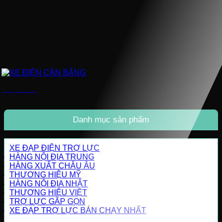
XE ĐIỆN CÂN BẰNG
Danh mục sản phẩm
XE ĐẠP ĐIỆN TRỢ LỰC
HÀNG NỘI ĐỊA TRUNG
HÀNG XUẤT CHÂU ÂU
THƯƠNG HIỆU MỸ
HÀNG NỘI ĐỊA NHẬT
THƯƠNG HIỆU VIỆT
TRỢ LỰC GẤP GỌN
XE ĐẠP TRỢ LỰC BÁN CHẠY NHẤT