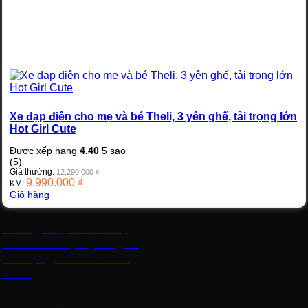
Xe đạp điện cho mẹ và bé Theli, 3 yên ghế, tải trọng lớn
Hot Girl Cute
Được xếp hạng
4.40
5 sao
(5)
Giá thường:
12.290.000
₫
9.990.000
₫
KM:
Giỏ hàng
Xe đạp điện cho mẹ
và bé Theli, 3 yên ghế,
tải trọng lớn Hot Girl
Cute