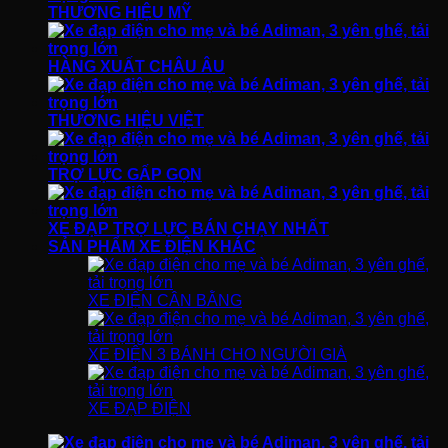
THƯƠNG HIỆU MỸ
HÀNG XUẤT CHÂU ÂU
THƯƠNG HIỆU VIỆT
TRỢ LỰC GẤP GỌN
XE ĐẠP TRỢ LỰC BÁN CHẠY NHẤT
SẢN PHẨM XE ĐIỆN KHÁC
XE ĐIỆN CÂN BẰNG
XE ĐIỆN 3 BÁNH CHO NGƯỜI GIÀ
XE ĐẠP ĐIỆN