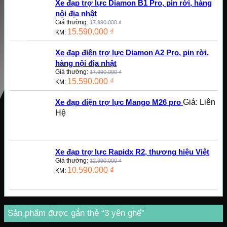
Xe đạp trợ lực Diamon B1 Pro, pin rời, hàng
nội địa nhật
Giá thường:
17.990.000
₫
15.590.000
₫
KM:
Xe đạp điện trợ lực Diamon A2 Pro, pin rời,
hàng nội địa nhật
Giá thường:
17.990.000
₫
15.590.000
₫
KM:
Giá: Liên
Xe đạp điện trợ lực Mango M26 pro
Hệ
Xe đạp trợ lực Rapidx R2, thương hiệu Việt
Giá thường:
12.990.000
₫
10.590.000
₫
KM:
Sản phẩm được gắn thẻ “3 yên ghế”