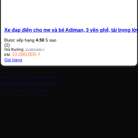
Xe đạp điện cho mẹ và bé Adiman, 3 yên ghế, tải trọng lớ
Được xếp hạng
4.50
5 sao
(2)
Giá thường:
11.900.000
₫
10.090.000
₫
KM:
Giỏ hàng
Xe đạp điện cho mẹ
và bé Adiman, 3 yên
ghế, tải trọng lớn
Mã
: Adiman
Kt
: D125 x R55 x C105
cm
Chỗ ngồi rộng
: 30cm
Tốc độ
: 20-35 km/h
Pin
: 48V15AH