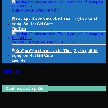
CHÍNH SÁCH VẬN CHUYỂN
Tin Tức
VẤN ĐỀ CẦN QUAN TÂM VỀ XE ĐIỆN
Liên Hệ
Trang chủ
/
Sản phẩm được gắn thẻ “3 yên ghế”
Danh mục sản phẩm