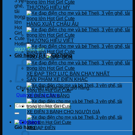
THƯƠNG HIỆU MỸ
HÀNG XUẤT CHÂU ÂU
THƯƠNG HIỆU VIỆT
Hotline
0937.222.487
Giỏ hàng /
0
₫
TRỢ LỰC GẤP GỌN
XE ĐẠP TRỢ LỰC BÁN CHẠY NHẤT
SẢN PHẨM XE ĐIỆN KHÁC
Chưa có sản phẩm trong giỏ hàng.
Quay trở lại cửa hàng
XE ĐIỆN CÂN BẰNG
Tìm
kiếm:
XE ĐIỆN 3 BÁNH CHO NGƯỜI GIÀ
Giỏ hàng
XE ĐẠP ĐIỆN