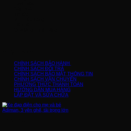
Giới thiệu
Sản phẩm
Tin tức
Vị trí cửa hàng
Liên hệ
Quà tặng chính hãng
CHÍNH SÁCH
CHÍNH SÁCH BẢO HÀNH
CHÍNH SÁCH ĐỔI TRẢ
CHÍNH SÁCH BẢO MẬT THÔNG TIN
CHÍNH SÁCH VẬN CHUYỂN
PHƯƠNG THỨC THANH TOÁN
HƯỚNG DẪN MUA HÀNG
LẮP ĐẶT VÀ SỬA CHỮA
FANPAGE