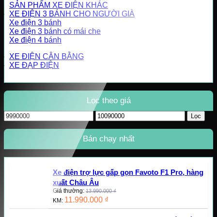
SẢN PHẨM XE ĐIỆN KHÁC
XE ĐIỆN 3 BÁNH CHO NGƯỜI GIÀ
Xe điện 3 bánh
Xe điện 3 bánh có mái che
Xe điện 4 bánh
XE ĐIỆN CÂN BẰNG
XE ĐẠP ĐIỆN
Lọc theo giá
Giá
Giá
Lọc
tối
tối
thiểu
đa
Bán chạy nhất
Xe điện trợ lực gấp gọn Favoto F1 Pro, hàng
xuất Châu Âu
Giá thường:
13.990.000
₫
11.990.000
₫
KM: