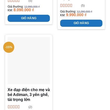
(5)
(5)
Được xếp
Giá thường:
12.990.000
₫
8.090.000
₫
hạng
4.80
5
KM:
Được xếp
Giá thường:
12.290.000
₫
sao
9.990.000
₫
hạng
4.40
KM:
GIỎ HÀNG
5 sao
GIỎ HÀNG
-15%
Xe đạp điện cho mẹ và
bé Adiman, 3 yên ghế,
tải trọng lớn
(2)