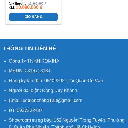
Được xếp
Giá thường:
11.900.000
₫
10.090.000
₫
hạng
4.50
KM:
5 sao
GIỎ HÀNG
THÔNG TIN LIÊN HỆ
Công Ty TNHH KOMINA
MSDN: 0316713134
Đăng ký lần đầu: 08/02/2021, tại Quận Gò Vấp
Người đại diện: Đặng Duy Khánh
Email: xedienchobe123@gmail.com
ĐT: 0937222487
Showroom trưng bày: 162 Nguyễn Trọng Tuyển, Phường
8, Quận Phú Nhuận, Thành phố Hồ Chí Minh