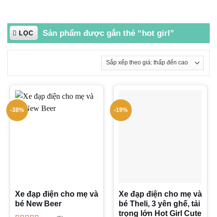
Sản phẩm được gắn thẻ “hot girl”
LỌC
-38%
-19%
Xe đạp điện cho mẹ và
Xe đạp điện cho mẹ và
bé New Beer
bé Theli, 3 yên ghế, tải
trọng lớn Hot Girl Cute