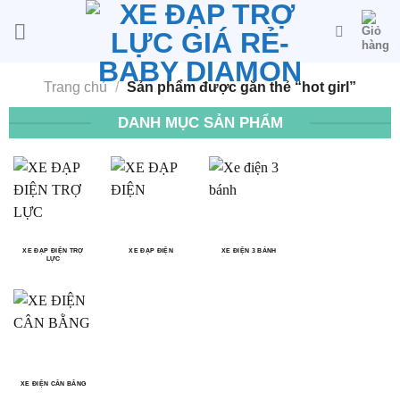
Bỏ
qua
nội
dung
Trang chủ
/
Sản phẩm được gắn thẻ “hot girl”
DANH MỤC SẢN PHẨM
XE ĐẠP ĐIỆN TRỢ
XE ĐẠP ĐIỆN
XE ĐIỆN 3 BÁNH
LỰC
XE ĐIỆN CÂN BẰNG