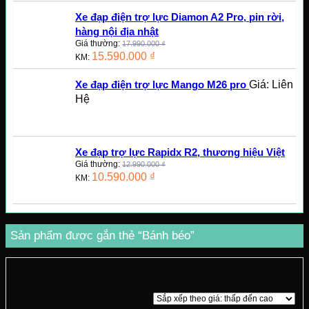
Xe đạp điện trợ lực Diamon A2 Pro, pin rời,
hàng nội địa nhật
Giá thường:
17.990.000
₫
15.590.000
₫
KM:
Giá: Liên
Xe đạp điện trợ lực Mango M26 pro
Hệ
Xe đạp trợ lực Rapidx R2, thương hiệu Việt
Giá thường:
12.990.000
₫
10.590.000
₫
KM:
Sản phẩm được gắn thẻ “Bánh béo”
Hiển thị kết quả duy nhất