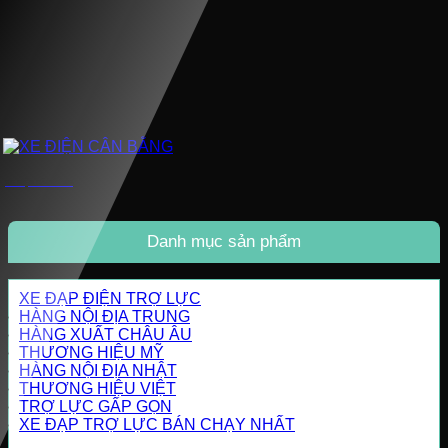
XE ĐIỆN CÂN BẰNG
Danh mục sản phẩm
XE ĐẠP ĐIỆN TRỢ LỰC
HÀNG NỘI ĐỊA TRUNG
HÀNG XUẤT CHÂU ÂU
THƯƠNG HIỆU MỸ
HÀNG NỘI ĐỊA NHẬT
THƯƠNG HIỆU VIỆT
TRỢ LỰC GẤP GỌN
XE ĐẠP TRỢ LỰC BÁN CHẠY NHẤT