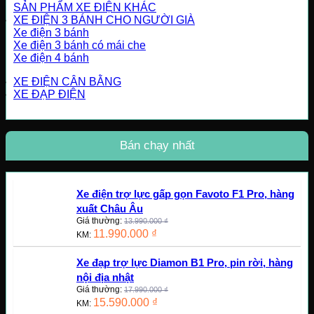
SẢN PHẨM XE ĐIỆN KHÁC
XE ĐIỆN 3 BÁNH CHO NGƯỜI GIÀ
Xe điện 3 bánh
Xe điện 3 bánh có mái che
Xe điện 4 bánh
XE ĐIỆN CÂN BẰNG
XE ĐẠP ĐIỆN
Bán chạy nhất
Xe điện trợ lực gấp gọn Favoto F1 Pro, hàng
xuất Châu Âu
Giá thường:
13.990.000
₫
11.990.000
₫
KM:
Xe đạp trợ lực Diamon B1 Pro, pin rời, hàng
nội địa nhật
Giá thường:
17.990.000
₫
15.590.000
₫
KM: