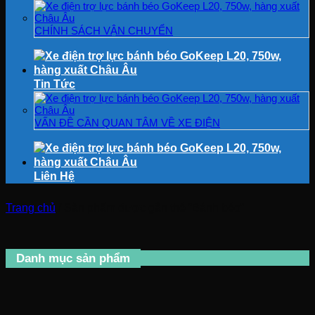
CHÍNH SÁCH VẬN CHUYỂN
Tin Tức
VẤN ĐỀ CẦN QUAN TÂM VỀ XE ĐIỆN
Liên Hệ
Trang chủ
/
Sản phẩm được gắn thẻ “Bánh béo”
Danh mục sản phẩm