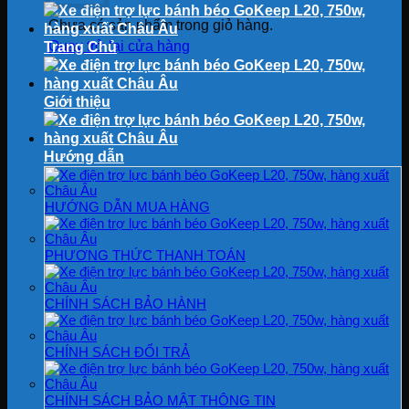
Chưa có sản phẩm trong giỏ hàng.
Quay trở lại cửa hàng
Trang Chủ
Giới thiệu
Hướng dẫn
HƯỚNG DẪN MUA HÀNG
PHƯƠNG THỨC THANH TOÁN
CHÍNH SÁCH BẢO HÀNH
CHÍNH SÁCH ĐỔI TRẢ
CHÍNH SÁCH BẢO MẬT THÔNG TIN