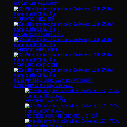
HÀNG NỘI ĐỊA NHẬT
THƯƠNG HIỆU MỸ
HÀNG XUẤT CHÂU ÂU
THƯƠNG HIỆU VIỆT
TRỢ LỰC GẤP GỌN
XE ĐẠP TRỢ LỰC BÁN CHẠY NHẤT
SẢN PHẨM XE ĐIỆN KHÁC
XE ĐIỆN CÂN BẰNG
XE ĐIỆN 3 BÁNH CHO NGƯỜI GIÀ