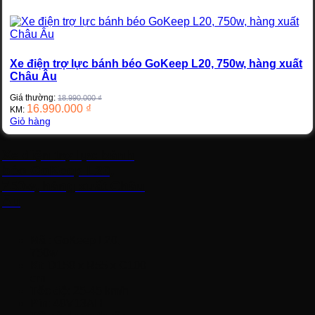
Xe điện trợ lực bánh béo GoKeep L20, 750w, hàng xuất
Châu Âu
Giá thường:
18.990.000
₫
16.990.000
₫
KM:
Giỏ hàng
Xe điện trợ lực bánh
béo GoKeep L20,
750w, hàng xuất Châu
Âu
Mã
: GoKeep L20,
750w
Kt
: D158 x R55 x C100
cm
Tốc độ
: 25-45 km/h
Pin
: 48V13AH