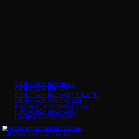
THÔNG TIN
Trang chủ
Giới thiệu
Sản phẩm
Tin tức
Vị trí cửa hàng
Liên hệ
Quà tặng chính hãng
CHÍNH SÁCH
CHÍNH SÁCH BẢO HÀNH
CHÍNH SÁCH ĐỔI TRẢ
CHÍNH SÁCH BẢO MẬT THÔNG TIN
CHÍNH SÁCH VẬN CHUYỂN
PHƯƠNG THỨC THANH TOÁN
HƯỚNG DẪN MUA HÀNG
LẮP ĐẶT VÀ SỬA CHỮA