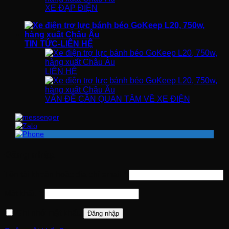
XE ĐẠP ĐIỆN
TIN TỨC-LIÊN HỆ
LIÊN HỆ
VẤN ĐỀ CẦN QUAN TÂM VỀ XE ĐIỆN
Đăng nhập
Bắt
Tên tài khoản hoặc địa chỉ email
*
buộc
Bắt
Mật khẩu
*
buộc
Ghi nhớ mật khẩu
Đăng nhập