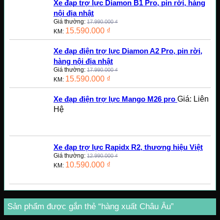
Xe đạp trợ lực Diamon B1 Pro, pin rời, hàng
nội địa nhật
Giá thường:
17.990.000
₫
15.590.000
₫
KM:
Xe đạp điện trợ lực Diamon A2 Pro, pin rời,
hàng nội địa nhật
Giá thường:
17.990.000
₫
15.590.000
₫
KM:
Giá: Liên
Xe đạp điện trợ lực Mango M26 pro
Hệ
Xe đạp trợ lực Rapidx R2, thương hiệu Việt
Giá thường:
12.990.000
₫
10.590.000
₫
KM:
Sản phẩm được gắn thẻ “hàng xuất Châu Âu”