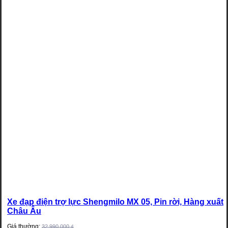
Xe đạp điện trợ lực Shengmilo MX 05, Pin rời, Hàng xuất
Châu Âu
Giá thường:
32.990.000
₫