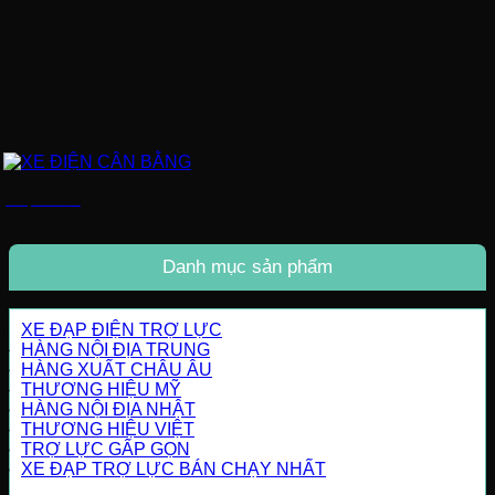
XE ĐIỆN CÂN BẰNG
Danh mục sản phẩm
XE ĐẠP ĐIỆN TRỢ LỰC
HÀNG NỘI ĐỊA TRUNG
HÀNG XUẤT CHÂU ÂU
THƯƠNG HIỆU MỸ
HÀNG NỘI ĐỊA NHẬT
THƯƠNG HIỆU VIỆT
TRỢ LỰC GẤP GỌN
XE ĐẠP TRỢ LỰC BÁN CHẠY NHẤT