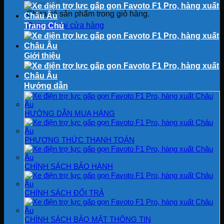
Chưa có sản phẩm trong giỏ hàng.
Quay trở lại cửa hàng
Trang Chủ
Giới thiệu
Hướng dẫn
HƯỚNG DẪN MUA HÀNG
PHƯƠNG THỨC THANH TOÁN
CHÍNH SÁCH BẢO HÀNH
CHÍNH SÁCH ĐỔI TRẢ
CHÍNH SÁCH BẢO MẬT THÔNG TIN