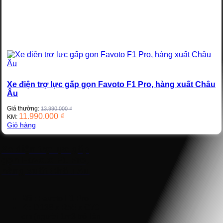
Xe điện trợ lực gấp gọn Favoto F1 Pro, hàng xuất Châu
Âu
Giá thường:
13.990.000
₫
11.990.000
₫
KM:
Giỏ hàng
Xe điện trợ lực gấp
gọn Favoto F1 Pro,
hàng xuất Châu Âu
Mã
: Favoto F1 Pro
Kt
: D138 x R55 x C70
cm (người 1m3 trở lên