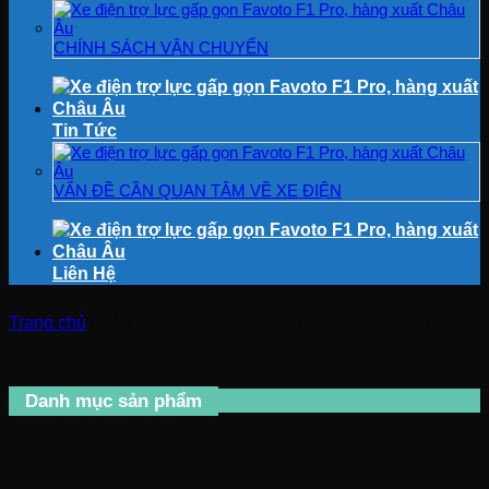
CHÍNH SÁCH VẬN CHUYỂN
Tin Tức
VẤN ĐỀ CẦN QUAN TÂM VỀ XE ĐIỆN
Liên Hệ
Trang chủ
/
Sản phẩm được gắn thẻ “hàng xuất Châu Âu”
Danh mục sản phẩm