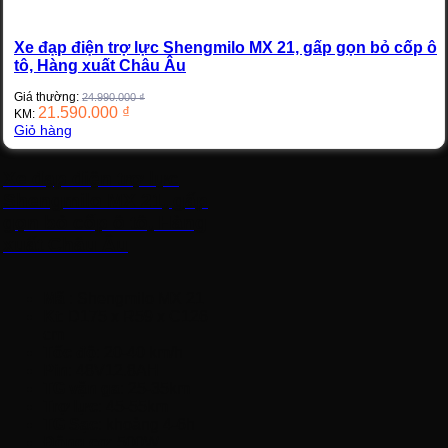
Xe đạp điện trợ lực Shengmilo MX 21, gấp gọn bỏ cốp ô
tô, Hàng xuất Châu Âu
Giá thường:
24.990.000
₫
21.590.000
₫
KM:
Giỏ hàng
Xe đạp điện trợ lực
Shengmilo MX 21, gấp
gọn bỏ cốp ô tô, Hàng
xuất Châu Âu
Mã
: Shengmilo MX 21
Kt
: D175 x R59 x C126
cm
Tốc độ
: 20-40 km/h
Pin
: 48V12.8AH
TG vặn ga
: 25-35km
Trợ lực
: 45-55km
TG Sạc
: khoảng 4-6h
Động cơ
: 500W