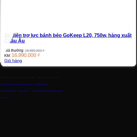
Xe điện trợ lực bánh béo GoKeep L20, 750w, hàng xuất
Châu Âu
Giá thường:
18.990.000
₫
16.990.000
₫
KM:
Giỏ hàng
Xe điện trợ lực bánh
béo GoKeep L20,
750w, hàng xuất Châu
Âu
Mã
: GoKeep L20,
750w
Kt
: D158 x R55 x C100
cm
Tốc độ
: 25-45 km/h