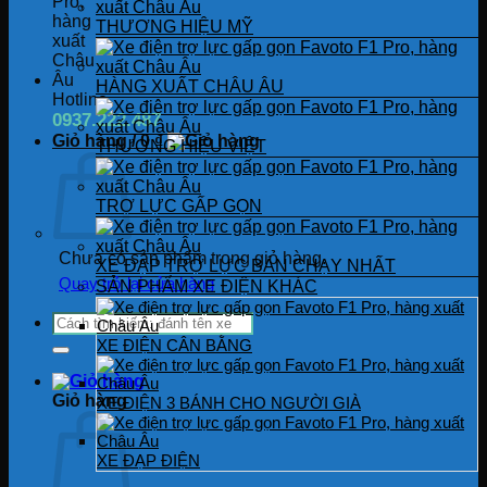
THƯƠNG HIỆU MỸ
HÀNG XUẤT CHÂU ÂU
Hotline
0937.222.487
Giỏ hàng /
0
₫
THƯƠNG HIỆU VIỆT
TRỢ LỰC GẤP GỌN
Chưa có sản phẩm trong giỏ hàng.
XE ĐẠP TRỢ LỰC BÁN CHẠY NHẤT
Quay trở lại cửa hàng
SẢN PHẨM XE ĐIỆN KHÁC
Tìm
kiếm:
XE ĐIỆN CÂN BẰNG
Giỏ hàng
XE ĐIỆN 3 BÁNH CHO NGƯỜI GIÀ
XE ĐẠP ĐIỆN