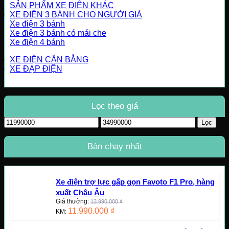
SẢN PHẨM XE ĐIỆN KHÁC
XE ĐIỆN 3 BÁNH CHO NGƯỜI GIÀ
Xe điện 3 bánh
Xe điện 3 bánh có mái che
Xe điện 4 bánh
XE ĐIỆN CÂN BẰNG
XE ĐẠP ĐIỆN
Lọc theo giá
Giá
Giá
Lọc
tối
tối
thiểu
đa
Bán chạy nhất
Xe điện trợ lực gấp gọn Favoto F1 Pro, hàng
xuất Châu Âu
Giá thường:
13.990.000
₫
11.990.000
₫
KM: