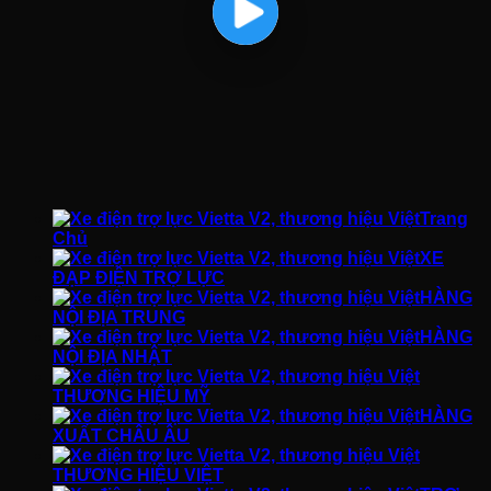
Trang
Chủ
XE
ĐẠP ĐIỆN TRỢ LỰC
HÀNG
NỘI ĐỊA TRUNG
HÀNG
NỘI ĐỊA NHẬT
THƯƠNG HIỆU MỸ
HÀNG
XUẤT CHÂU ÂU
THƯƠNG HIỆU VIỆT