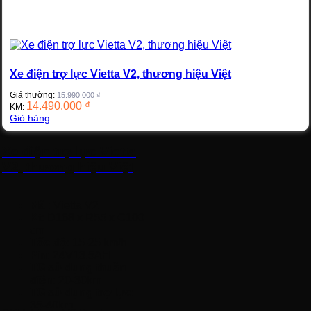
Xe điện trợ lực Vietta V2, thương hiệu Việt
Giá thường:
15.990.000
₫
14.490.000
₫
KM:
Giỏ hàng
Xe điện trợ lực Vietta
V2, thương hiệu Việt
Mã
: Vietta V2
Kt
: D168 x R55 x C100
cm
Tốc độ
: 15-25 km/h
Pin
: 24V13.5AH
TG sử dụng thuần
điện
: 20-30km
TG sử dụng trợ lực
:
35-40km