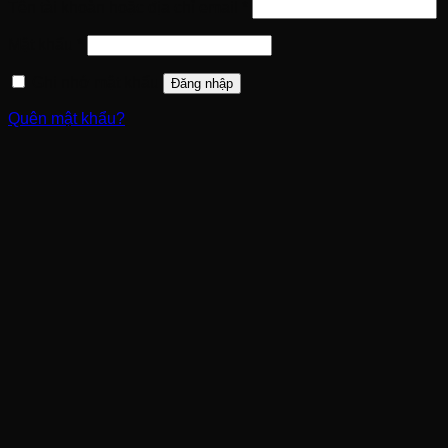
Bắt
Tên tài khoản hoặc địa chỉ email
*
buộc
Bắt
Mật khẩu
*
buộc
Ghi nhớ mật khẩu
Đăng nhập
Quên mật khẩu?