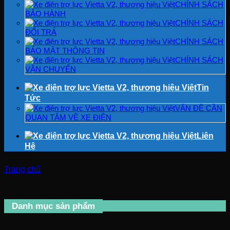
CHÍNH SÁCH
BẢO HÀNH
CHÍNH SÁCH
ĐỔI TRẢ
CHÍNH SÁCH
BẢO MẬT THÔNG TIN
CHÍNH SÁCH
VẬN CHUYỂN
Tin
Tức
VẤN ĐỀ CẦN
QUAN TÂM VỀ XE ĐIỆN
Liên
Hệ
Trang chủ
/
Sản phẩm được gắn thẻ “V2”
Danh mục sản phẩm