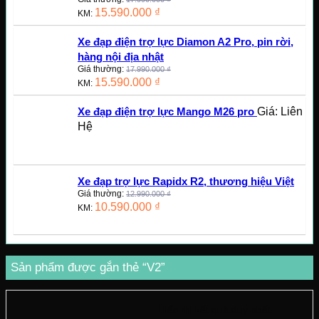
15.590.000
₫
KM:
Xe đạp điện trợ lực Diamon A2 Pro, pin rời,
hàng nội địa nhật
Giá thường:
17.990.000
₫
15.590.000
₫
KM:
Giá: Liên
Xe đạp điện trợ lực Mango M26 pro
Hệ
Xe đạp trợ lực Rapidx R2, thương hiệu Việt
Giá thường:
12.990.000
₫
10.590.000
₫
KM:
Sản phẩm được gắn thẻ “V2”
Hiển thị kết quả duy nhất