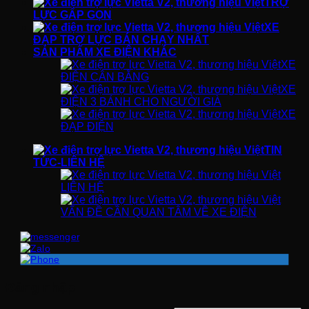
TRỢ
LỰC GẤP GỌN
XE
ĐẠP TRỢ LỰC BÁN CHẠY NHẤT
SẢN PHẨM XE ĐIỆN KHÁC
XE
ĐIỆN CÂN BẰNG
XE
ĐIỆN 3 BÁNH CHO NGƯỜI GIÀ
XE
ĐẠP ĐIỆN
TIN
TỨC-LIÊN HỆ
LIÊN HỆ
VẤN ĐỀ CẦN QUAN TÂM VỀ XE ĐIỆN
Đăng nhập