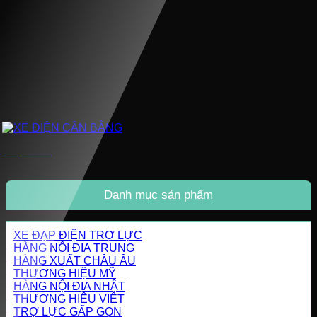
XE ĐIỆN CÂN BẰNG
Danh mục sản phẩm
XE ĐẠP ĐIỆN TRỢ LỰC
HÀNG NỘI ĐỊA TRUNG
HÀNG XUẤT CHÂU ÂU
THƯƠNG HIỆU MỸ
HÀNG NỘI ĐỊA NHẬT
THƯƠNG HIỆU VIỆT
TRỢ LỰC GẤP GỌN