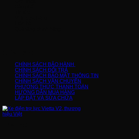
Giới thiệu
Sản phẩm
Tin tức
Vị trí cửa hàng
Liên hệ
Quà tặng chính hãng
CHÍNH SÁCH
CHÍNH SÁCH BẢO HÀNH
CHÍNH SÁCH ĐỔI TRẢ
CHÍNH SÁCH BẢO MẬT THÔNG TIN
CHÍNH SÁCH VẬN CHUYỂN
PHƯƠNG THỨC THANH TOÁN
HƯỚNG DẪN MUA HÀNG
LẮP ĐẶT VÀ SỬA CHỮA
FANPAGE