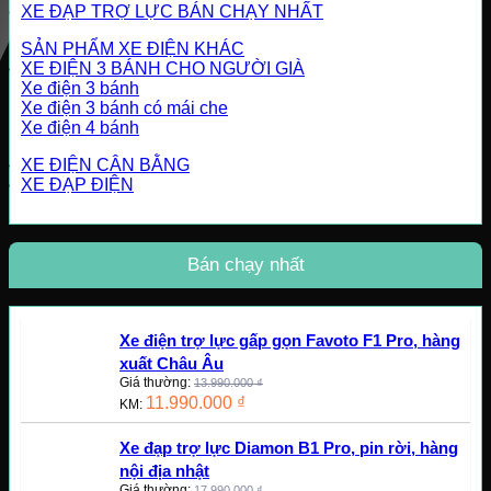
XE ĐẠP TRỢ LỰC BÁN CHẠY NHẤT
SẢN PHẨM XE ĐIỆN KHÁC
XE ĐIỆN 3 BÁNH CHO NGƯỜI GIÀ
Xe điện 3 bánh
Xe điện 3 bánh có mái che
Xe điện 4 bánh
XE ĐIỆN CÂN BẰNG
XE ĐẠP ĐIỆN
Bán chạy nhất
Xe điện trợ lực gấp gọn Favoto F1 Pro, hàng
xuất Châu Âu
Giá thường:
13.990.000
₫
11.990.000
₫
KM:
Xe đạp trợ lực Diamon B1 Pro, pin rời, hàng
nội địa nhật
Giá thường:
17.990.000
₫