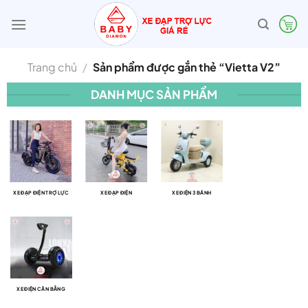
Bỏ
qua
nội
dung
Trang chủ
/
Sản phẩm được gắn thẻ “Vietta V2”
DANH MỤC SẢN PHẨM
XE ĐẠP ĐIỆN TRỢ LỰC
XE ĐẠP ĐIỆN
XE ĐIỆN 3 BÁNH
XE ĐIỆN CÂN BẰNG