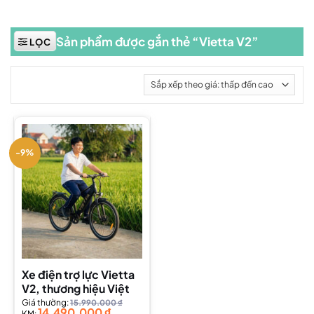
Sản phẩm được gắn thẻ “Vietta V2”
LỌC
-9%
Xe điện trợ lực Vietta
V2, thương hiệu Việt
Giá thường:
15.990.000
₫
14.490.000
₫
KM: