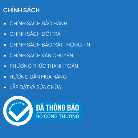
CHÍNH SÁCH
CHÍNH SÁCH BẢO HÀNH
CHÍNH SÁCH ĐỔI TRẢ
CHÍNH SÁCH BẢO MẬT THÔNG TIN
CHÍNH SÁCH VẬN CHUYỂN
PHƯƠNG THỨC THANH TOÁN
HƯỚNG DẪN MUA HÀNG
LẮP ĐẶT VÀ SỬA CHỮA