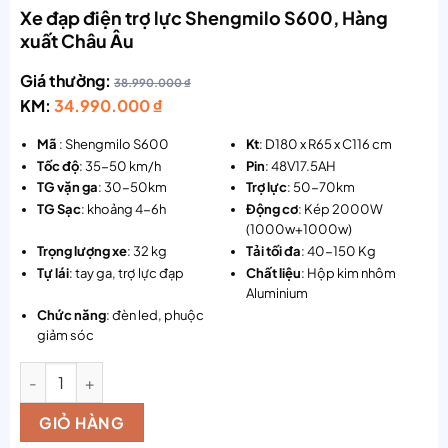
Xe đạp điện trợ lực Shengmilo S600, Hàng
xuất Châu Âu
Giá thường:
38.990.000
₫
KM:
34.990.000
₫
Mã
: Shengmilo S600
Kt
: D180 x R65 x C116 cm
Tốc độ
: 35-50 km/h
Pin
: 48V17.5AH
TG vặn ga
: 30-50km
Trợ lực
: 50-70km
TG Sạc
: khoảng 4-6h
Động cơ
: Kép 2000W
(1000w+1000w)
Trọng lượng xe
: 32 kg
Tải tối đa
: 40-150 Kg
Tự lái
: tay ga, trợ lực đạp
Chất liệu
: Hộp kim nhôm
Aluminium
Chức năng
: đèn led, phuộc
giảm sóc
Xe đạp điện trợ lực Shengmilo S600, Hàng xuất Châu Âu số l
GIỎ HÀNG