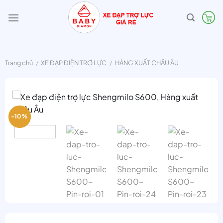
Bỏ
qua
nội
dung
Trang chủ
/
XE ĐẠP ĐIỆN TRỢ LỰC
/
HÀNG XUẤT CHÂU ÂU
-10%