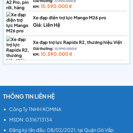
Giá thường:
17.990.000
₫
15.590.000
₫
KM:
Xe đạp điện trợ lực Mango M26 pro
Giá: Liên Hệ
Xe đạp trợ lực Rapidx R2, thương hiệu Việt
Giá thường:
12.990.000
₫
10.590.000
₫
KM:
THÔNG TIN LIÊN HỆ
Công Ty TNHH KOMINA
MSDN: 0316713134
Đăng ký lần đầu: 08/02/2021, tại Quận Gò Vấp