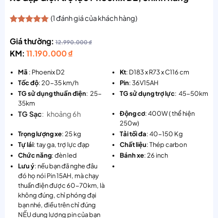
(
1
đánh giá của khách hàng)
5.00
1
trên 5
dựa trên
Giá thường:
12.990.000
₫
đánh giá
KM:
11.190.000
₫
Mã
: Phoenix D2
Kt
: D183 x R73 x C116 cm
Tốc độ
: 20-35 km/h
Pin
: 36V15AH
TG sử dụng thuần điện
: 25-
TG sử dụng trợ lực
: 45-50km
35km
TG Sạc
: khoảng 6h
Động cơ
: 400W ( thể hiện
250w)
Trọng lượng xe
: 25 kg
Tải tối đa
: 40-150 Kg
Tự lái
: tay ga, trợ lực đạp
Chất liệu
: Thép carbon
Chức năng
: đèn led
Bánh xe
: 26 inch
Lưu ý
: nếu bạn đã nghe đâu
đó họ nói Pin 15AH, mà chạy
thuần điện được 60-70km, là
không đúng, chỉ phóng đại
bạn nhé, điều trên chỉ đúng
NẾU dung lượng pin của bạn