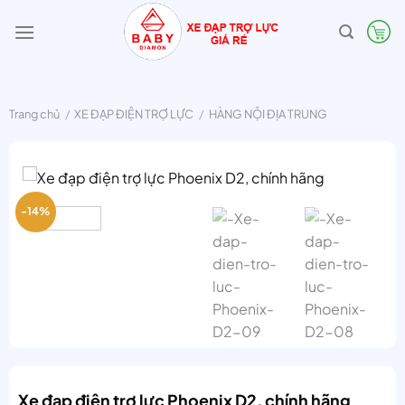
Bỏ
qua
nội
dung
Trang chủ
/
XE ĐẠP ĐIỆN TRỢ LỰC
/
HÀNG NỘI ĐỊA TRUNG
-14%
Xe đạp điện trợ lực Phoenix D2, chính hãng