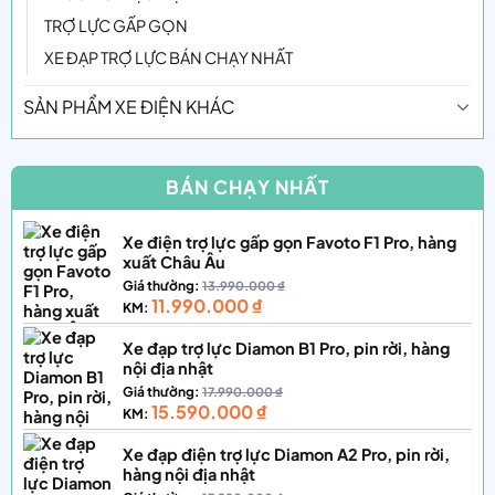
TRỢ LỰC GẤP GỌN
XE ĐẠP TRỢ LỰC BÁN CHẠY NHẤT
SẢN PHẨM XE ĐIỆN KHÁC
BÁN CHẠY NHẤT
Xe điện trợ lực gấp gọn Favoto F1 Pro, hàng
xuất Châu Âu
Giá thường:
13.990.000
₫
11.990.000
₫
KM:
Xe đạp trợ lực Diamon B1 Pro, pin rời, hàng
nội địa nhật
Giá thường:
17.990.000
₫
15.590.000
₫
KM:
Xe đạp điện trợ lực Diamon A2 Pro, pin rời,
hàng nội địa nhật