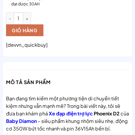
đạt được 30AH
Xe đạp điện trợ lực Phoenix D2, chính hãng số lượng
GIỎ HÀNG
[devvn_quickbuy]
MÔ TẢ SẢN PHẨM
Bạn đang tìm kiếm một phương tiện di chuyển tiết
kiệm nhưng vẫn mạnh mẽ? Trong bài viết này, tôi sẽ
đưa bạn khám phá
Xe đạp điện trợ lực
Phoenix D2
của
Baby Diamon
– siêu phẩm khung nhôm siêu nhẹ, động
cơ 350W bứt tốc nhanh và pin 36V15Ah bền bỉ.