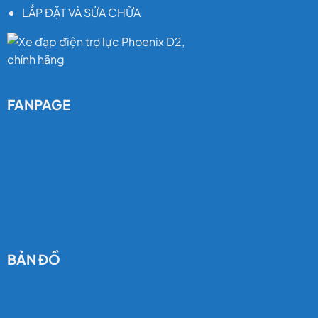
LẮP ĐẶT VÀ SỬA CHỮA
FANPAGE
BẢN ĐỒ
Thiết kế khung thấp, hợp kim nhôm bền nhẹ
Khung xe làm từ hợp kim nhôm cao cấp, trọng
lượng chỉ 35 kg nhưng chịu tải tối đa 150 kg. Khung