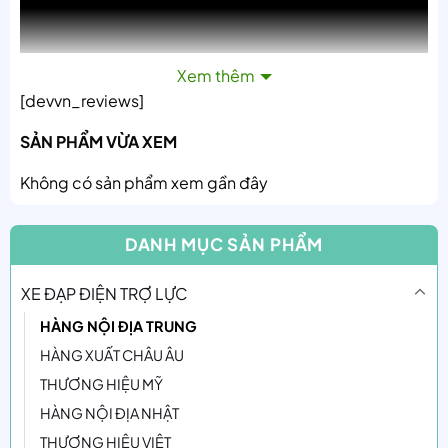
Xem thêm
[devvn_reviews]
SẢN PHẨM VỪA XEM
Không có sản phẩm xem gần đây
DANH MỤC SẢN PHẨM
XE ĐẠP ĐIỆN TRỢ LỰC
HÀNG NỘI ĐỊA TRUNG
HÀNG XUẤT CHÂU ÂU
THƯƠNG HIỆU MỸ
HÀNG NỘI ĐỊA NHẬT
THƯƠNG HIỆU VIỆT