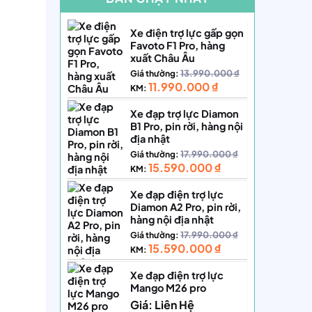
Xe điện trợ lực gấp gọn
Favoto F1 Pro, hàng
xuất Châu Âu
13.990.000
₫
Giá thường:
11.990.000
₫
KM:
Xe đạp trợ lực Diamon
B1 Pro, pin rời, hàng nội
địa nhật
17.990.000
₫
Giá thường:
15.590.000
₫
KM:
Xe đạp điện trợ lực
Diamon A2 Pro, pin rời,
hàng nội địa nhật
17.990.000
₫
Giá thường:
15.590.000
₫
KM:
Xe đạp điện trợ lực
Mango M26 pro
Giá: Liên Hệ