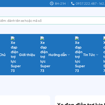
8H-21H
0937.222.487 - 16
 Chủ
Giới thiệu
Hướng dẫn
Tin Tức
Xe đạp điện trợ lực