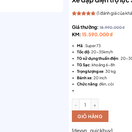
(
1
đánh giá của kh
5.00
1
trên 5
dựa trên
Giá thường:
18.990.000
₫
đánh giá
KM:
15.590.000
₫
Mã
: Super 73
Tốc độ
: 20-35km/h
TG sử dụng thuần điện
: 20-
TG Sạc
: khoảng 6-8h
Trọng lượng
xe
: 30 kg
Bánh xe
: 20 inch
Chức năng
: đèn, còi
Xe đạp điện trợ lực Super 73
GIỎ HÀNG
[devvn_quickbuy]