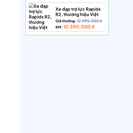
Xe đạp trợ lực Rapidx
R2, thương hiệu Việt
12.990.000
₫
Giá thường:
10.590.000
₫
KM: