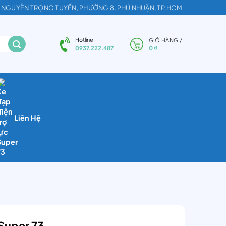
2, NGUYỄN TRỌNG TUYỂN, PHƯỜNG 8, PHÚ NHUẬN, TP.HCM
Hotline
GIỎ HÀNG /
0
₫
0937.222.487
Liên Hệ
 Super 73