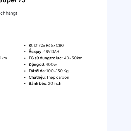
ách hàng)
K
t
: D172x R66 x C80
Ắ
c quy
: 48V13AH
30km
TG sử dụng trợ lực
: 40-50km
Động cơ
: 400w
Tải tối đa
: 100-150 Kg
Chất liệu
: Thép carbon
Bánh béo
: 20 inch
 số lượng