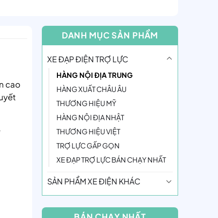
DANH MỤC SẢN PHẨM
XE ĐẠP ĐIỆN TRỢ LỰC
HÀNG NỘI ĐỊA TRUNG
ện cao
HÀNG XUẤT CHÂU ÂU
huyết
THƯƠNG HIỆU MỸ
HÀNG NỘI ĐỊA NHẬT
e
THƯƠNG HIỆU VIỆT
TRỢ LỰC GẤP GỌN
XE ĐẠP TRỢ LỰC BÁN CHẠY NHẤT
SẢN PHẨM XE ĐIỆN KHÁC
BÁN CHẠY NHẤT