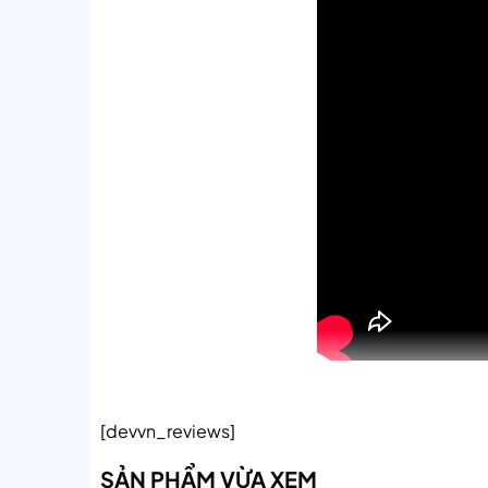
[devvn_reviews]
SẢN PHẨM VỪA XEM