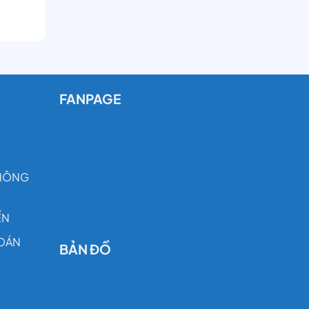
FANPAGE
THÔNG
ỂN
OÁN
BẢN ĐỒ