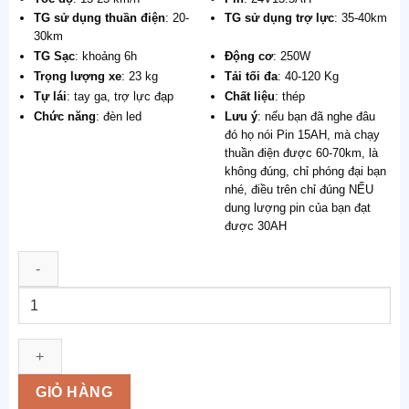
TG sử dụng thuần điện
: 20-
TG sử dụng trợ lực
: 35-40km
30km
TG Sạc
: khoảng 6h
Động cơ
: 250W
Trọng lượng xe
: 23 kg
Tải tối đa
: 40-120 Kg
Tự lái
: tay ga, trợ lực đạp
Chất liệu
: thép
Chức năng
: đèn led
Lưu ý
: nếu bạn đã nghe đâu
đó họ nói Pin 15AH, mà chạy
thuần điện được 60-70km, là
không đúng, chỉ phóng đại bạn
nhé, điều trên chỉ đúng NẾU
dung lượng pin của bạn đạt
được 30AH
Xe
điện
trợ
lực
Vietta
GIỎ HÀNG
V1,