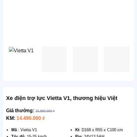
Xe điện trợ lực Vietta V1, thương hiệu Việt
Giá thường:
15.990.000
₫
KM:
14.490.000
₫
Mã
: Vietta V1
Kt
: D168 x R55 x C100 cm
Tốc độ
: 15-25 km/h
Pin
: 24V13.5AH