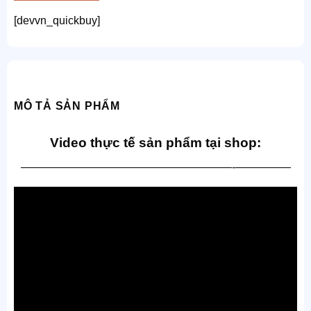
thương
[devvn_quickbuy]
hiệu
Việt
số
lượng
MÔ TẢ SẢN PHẨM
Video thực tế sản phẩm tại shop:
———————————————————-—————