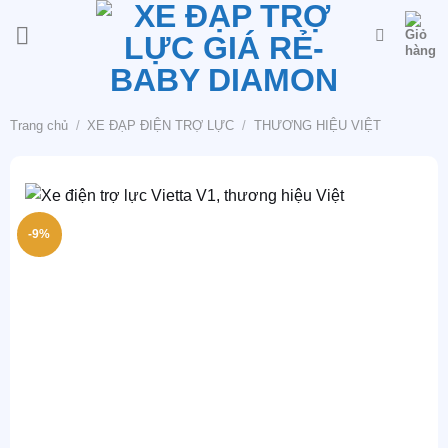
Bỏ
qua
nội
dung
Trang chủ
/
XE ĐẠP ĐIỆN TRỢ LỰC
/
THƯƠNG HIỆU VIỆT
-9%